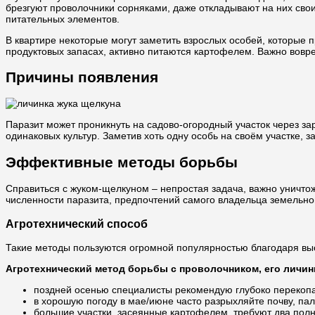
брезгуют проволочники сорняками, даже откладывают на них свои
питательных элементов.
В квартире некоторые могут заметить взрослых особей, которые 
продуктовых запасах, активно питаются картофелем. Важно вовр
Причины появления
Паразит может проникнуть на садово-огородный участок через з
одинаковых культур. Заметив хоть одну особь на своём участке, 
Эффективные методы борьбы
Справиться с жуком-щелкуном – непростая задача, важно уничтож
численности паразита, предпочтений самого владельца земельног
Агротехнический способ
Такие методы пользуются огромной популярностью благодаря выс
Агротехнический метод борьбы с проволочником, его личин
поздней осенью специалисты рекомендую глубоко перекопат
в хорошую погоду в мае/июне часто разрыхляйте почву, пал
большие участки, засеянные картофелем, требуют два полн