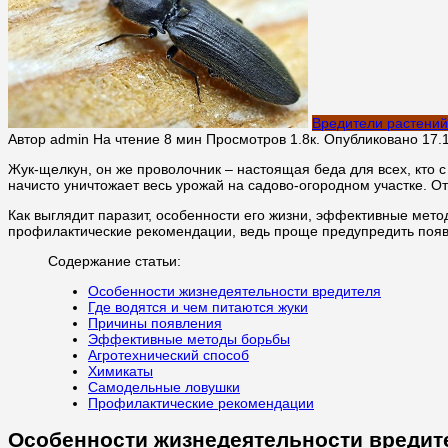
Вредители растений
Автор
admin
На чтение
8 мин
Просмотров
1.8к.
Опубликовано
17.
Жук-щелкун, он же проволочник – настоящая беда для всех, кто с
начисто уничтожает весь урожай на садово-огородном участке. О
Как выглядит паразит, особенности его жизни, эффективные ме
профилактические рекомендации, ведь проще предупредить появ
Содержание статьи:
Особенности жизнедеятельности вредителя
Где водятся и чем питаются жуки
Причины появления
Эффективные методы борьбы
Агротехнический способ
Химикаты
Самодельные ловушки
Профилактические рекомендации
Особенности жизнедеятельности вредит