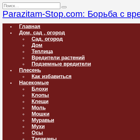
Перейти
Search
к
for:
Parazitam-Stop.com: Борьба с в
содержанию
Главная
Дом, сад , огород
Сад, огород
Дом
Теплица
Вредители растений
Подземные вредители
Плесень
Как избавиться
Насекомые
Блохи
Клопы
Клещи
Моль
Мошки
Муравьи
Мухи
Осы
Тараканы