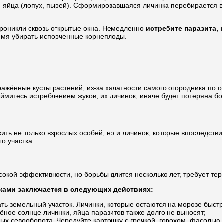
 яйца (лопух, пырей). Сформировавшаяся личинка перебирается в 
проникли сквозь открытые окна. Немедленно
истребите паразита, 
емя убирать испорченные корнеплоды.
аражённые кусты растений, из-за халатности самого огородника по
займитесь истреблением жуков, их личинок, иначе будет потеряна б
ить не только взрослых особей, но и личинок, которые впоследст
о участка.
окой эффективности, но борьбы длится несколько лет, требует те
ками заключается в следующих действиях:
ь земельный участок. Личинки, которые остаются на морозе быст
ёное солнце личинки, яйца паразитов также долго не выносят;
ых севооборота. Чередуйте картошку с гречкой, горохом, фасолью