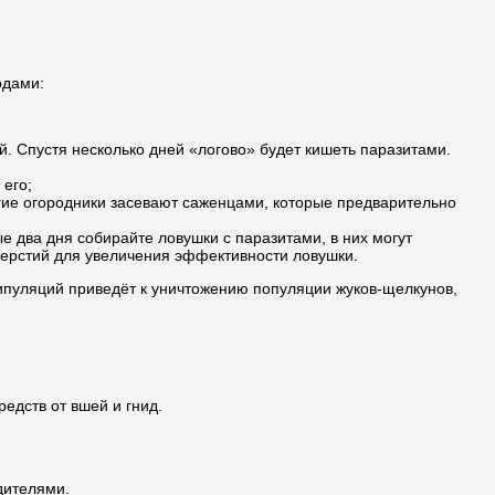
одами:
. Спустя несколько дней «логово» будет кишеть паразитами.
 его;
огие огородники засевают саженцами, которые предварительно
ые два дня собирайте ловушки с паразитами, в них могут
верстий для увеличения эффективности ловушки.
ипуляций приведёт к уничтожению популяции жуков-щелкунов,
едств от вшей и гнид.
дителями.