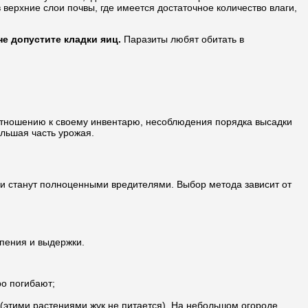
верхние слои почвы, где имеется достаточное количество влаги,
не допустите кладки яиц.
Паразиты любят обитать в
 отношению к своему инвентарю, несоблюдения порядка высадки
ольшая часть урожая.
вии станут полноценными вредителями. Выбор метода зависит от
рпения и выдержки.
ро погибают;
 (этими растениями жук не питается). На небольшом огороде