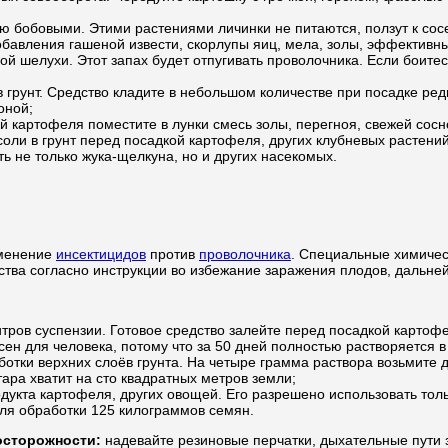
 бобовыми. Этими растениями личинки не питаются, ползут к сос
обавления гашеной извести, скорлупы яиц, мела, золы, эффектив
й шелухи. Этот запах будет отпугивать проволочника. Если боитесь
грунт. Средство кладите в небольшом количестве при посадке редь
оной;
 картофеля поместите в лунки смесь золы, перегноя, свежей сосн
ли в грунт перед посадкой картофеля, других клубневых растений
ть не только жука-щелкуна, но и других насекомых.
именение
инсектицидов
против
проволочника
. Специальные химичес
дства согласно инструкции во избежание заражения плодов, дальне
тров суспензии. Готовое средство залейте перед посадкой картофе
ен для человека, потому что за 50 дней полностью растворяется в
ботки верхних слоёв грунта. На четыре грамма раствора возьмите 
ара хватит на сто квадратных метров земли;
укта картофеля, других овощей. Его разрешено использовать толь
 для обработки 125 килограммов семян.
осторожности:
надевайте резиновые перчатки, дыхательные пути 