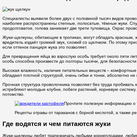
Специалисты выявили более двух с половиной тысяч видов прово
наиболее распространены степные, полосатые, тёмные жуки. Спут
продолговатое, голова занимает две трети туловища. Окрас прово
Жуки-щелкуны, обитающие в тропиках, могут обладать красным, 
вредитель издаёт громкий звук, схожий со щелчком. По этому при
если оттенок панциря жука это позволяет.
Для превращения яйца во взрослую особь требует около пяти лет
особь способна произвести до полторы тысячи, для безопасности 
Высокая влажность, наличие питательных веществ – комфортные у
обладают плотной структурой, очень гибки и тонки, абсолютно не
Прочная структура проволочника позволяет без труда пробивать 
истребляют молодые клубни, побеги растений, корневую систему.
потомство.
Прочтите полезную информацию о 
Рецепты отравы от тараканов с борной кислотой, а также 
Где водятся и чем питаются жуки
Жуки-щелкуны любят трапезничать любыми корнеплодами, любимое