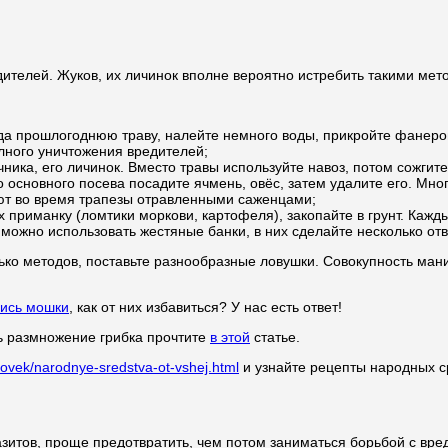
телей. Жуков, их личинок вполне вероятно истребить такими мет
да прошлогоднюю траву, налейте немного воды, прикройте фанерой
олного уничтожения вредителей;
ика, его личинок. Вместо травы используйте навоз, потом сожгите
о основного посева посадите ячмень, овёс, затем удалите его. Мн
ют во время трапезы отравленными саженцами;
 приманку (ломтики моркови, картофеля), закопайте в грунт. Кажд
можно использовать жестяные банки, в них сделайте несколько от
ько методов, поставьте разнообразные ловушки. Совокупность ман
лись мошки
, как от них избавиться? У нас есть ответ!
ть размножение грибка прочтите
в этой
статье.
lovek/narodnye-sredstva-ot-vshej.html
и узнайте рецепты народных ср
азитов, проще предотвратить, чем потом заниматься борьбой с вре