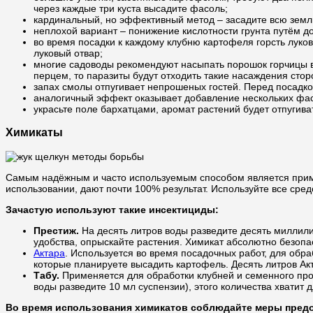
через каждые три куста высадите фасоль;
кардинальный, но эффективный метод – засадите всю землю
неплохой вариант – понижение кислотности грунта путём д
во время посадки к каждому клубню картофеля горсть луково
луковый отвар;
многие садоводы рекомендуют насыпать порошок горчицы в 
перцем, то паразиты будут отходить такие насаждения стор
запах смолы отпугивает непрошеных гостей. Перед посадкой
аналогичный эффект оказывает добавление нескольких фасо
украсьте поле бархатцами, аромат растений будет отпугива
Химикаты
Самым надёжным и часто используемым способом является пр
использовании, дают почти 100% результат. Используйте все сре
Зачастую используют такие инсектициды:
Престиж.
На десять литров воды разведите десять миллили
удобства, опрыскайте растения. Химикат абсолютно безопас
Актара
. Используется во время посадочных работ, для обра
которые планируете высадить картофель. Десять литров Акт
Табу.
Применяется для обработки клубней и семенного прод
воды разведите 10 мл суспензии), этого количества хватит
Во время использования химикатов соблюдайте меры пред