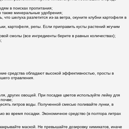
едям в поисках пропитания;
ны также минеральные удобрения;
, что шелуха разлетится из-за ветра, окуните клубни картофеля в
ки, картофеля, репы. Если приправить кусты растений жгучим
овой смолы (все ингредиенты берите в равных количествах);
;
кие средства обладают высокой эффективностью, просты в
йшего отравления.
ля, других овощей. При посадке цветов используйте лейку для
 почве;
десять литров воды. Полученной смесью поливайте лунки, в
ко во время посадки. Экономичное средство (в полтора литрах
закрывайте маской. Не превышайте дозировку химикатов, иначе