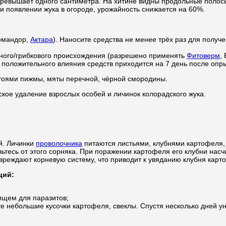
превышает одного сантиметра. На хитине видны продольные полос
и появлении жука в огороде, урожайность снижается на 60%.
омандор,
Актара
). Наносите средства не менее трёх раз для полу
ного/грибкового происхождения (разрешено применять
Фитоверм
,
к положительного влияния средств приходится на 7 день после опр
тоями пижмы, мяты перечной, чёрной смородины.
ое удаление взрослых особей и личинок колорадского жука.
й. Личинки
проволочника
питаются листьями, клубнями картофеля,
тесь от этого сорняка. При поражении картофеля его клубни насч
вреждают корневую систему, что приводит к увяданию клубня карт
ций:
ищем для паразитов;
 небольшие кусочки картофеля, свеклы. Спустя несколько дней ун