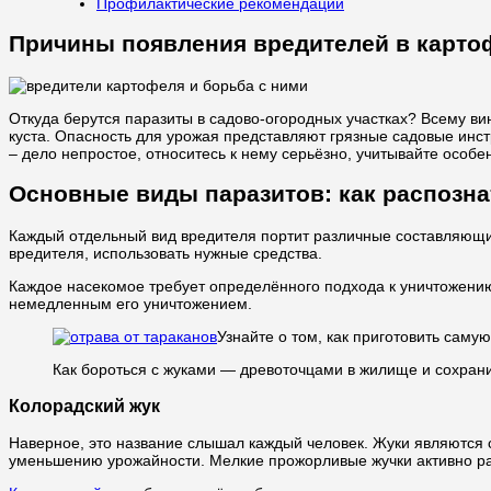
Профилактические рекомендации
Причины появления вредителей в карто
Откуда берутся паразиты в садово-огородных участках? Всему в
куста. Опасность для урожая представляют грязные садовые инст
– дело непростое, относитесь к нему серьёзно, учитывайте особ
Основные виды паразитов: как распознат
Каждый отдельный вид вредителя портит различные составляющи
вредителя, использовать нужные средства.
Каждое насекомое требует определённого подхода к уничтожению
немедленным его уничтожением.
Узнайте о том, как приготовить сам
Как бороться с жуками — древоточцами в жилище и сохрани
Колорадский жук
Наверное, это название слышал каждый человек. Жуки являются 
уменьшению урожайности. Мелкие прожорливые жучки активно раз