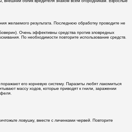
ы, внешний облик вредителя знаком всем огородникам. Взрослые
чения желаемого результата. Последнюю обработку проводите не
 Боверин). Очень эффективны средства против зловредных
ыскивания. По необходимости повторите использование средств.
 поражают его корневую систему. Паразиты любят лакомиться
итывают массу ходов, которые приводят к гнили, заражении
офеля.
ичтожьте ловушку, вместе с личинками червей. Повторите