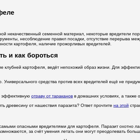
феле
иной некачественный семенной материал, некоторые вредители по
рументы, несоблюдение правил посадки, отсутствие перерыва межд
енности картофеля, наличие прожорливых вредителей.
ь и как бороться
е клубней картофеля, ведёт непохожий образ жизни. Для эффекти
. Универсального средства против всех вредителей ещё не придум
ую эффективную
отраву от тараканов
в домашних условиях, а также о
ть древесину от нашествия паразита? Ответ прочтите
на этой
стра
самыми опасными вредителями для картофеля. Паразит охотно лак
множаются, за счёт умения летать они могут преодолевать больш