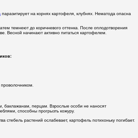
а
паразитирует на корнях картофеля, клубнях. Нематода опасна
атем темнеют до коричневого оттенка. После оплодотворения
чве. Весной начинают активно питаться картофелем.
иков:
 проволочником.
м, баклажанам, перцам. Взрослые особи не наносят
еблями, способны прогрызть кожуру.
ва стебель растений ослабевает, картофель потихоньку погибает.