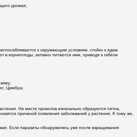
ущего урожая;
риспосабливаются к окружающим условиям, стойко к ядам.
т в корнеплоды, активно питаются ими, приводя к гибели
зиму;
ис, Цимбуш.
астения. На месте проколов изначально образуются пятна,
новятся причиной появления заболеваний у растения. К тому же,
ожая. Если паразиты обнаружились уже после взращивания