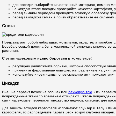
для посадки выбирайте качественный материал, семена мож
на каждом этапе посадки проверяйте качество картофеля, у
перед зимним периодом проводите глубокую обработку гру
перед закладкой семян в почву обрабатывайте её сильным
Совка
Представляют собой небольших мотыльков, окрас тела колеблетс
Борьба с совкой должна быть комплексной включать множество а
растения.
С этим насекомым нужно бороться в комплексе:
регулярно уничтожайте сорняки, которые способствую уве
примените феромонные ловушки, направленные на уничтоже
используйте инсектициды, опрыскивание ими поможет унич
Цикадки
Внешне паразит похож на блошек или
бахчевую тлю
. Эти парази
повреждённые ткани со временем отмирают. Сквозь повреждённые 
сами насекомые переносят множество недугов, опасных для пас
Для защиты всходов картофеля используют Круйзер и Табу. Эти
картофеля, то распределите Каратэ Зеон вокруг клубней овощей.