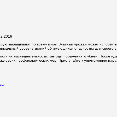
12.2016
орую выращивают по всему миру. Знатный урожай может испортить 
инимальный уровень знаний об имеющихся опасностях для своего у
сти их жизнедеятельности, методы поражения клубней. После иден
аже своих профилактических мер. Приступайте к уничтожению пара
ься