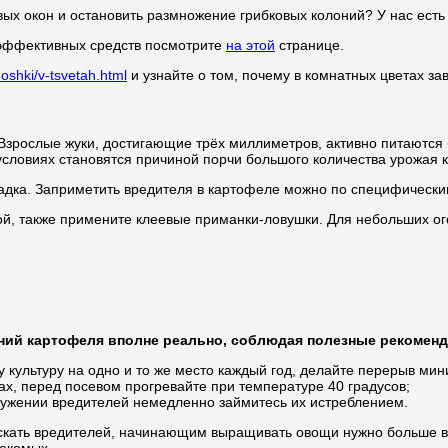
ых окон и остановить размножение грибковых колоний? У нас есть 
 эффективных средств посмотрите
на этой
странице.
shki/v-tsvetah.html
и узнайте о том, почему в комнатных цветах зав
 Взрослые жуки, достигающие трёх миллиметров, активно питаются
условиях становятся причиной порчи большого количества урожая 
адка. Заприметить вредителя в картофеле можно по специфически
кой, также примените клеевые приманки-ловушки. Для небольших о
ий картофеля вполне реально, соблюдая полезные рекоменд
культуру на одно и то же место каждый год, делайте перерыв мини
ах, перед посевом прогревайте при температуре 40 градусов;
ружении вредителей немедленно займитесь их истреблением.
искать вредителей, начинающим выращивать овощи нужно больше в
екомых.