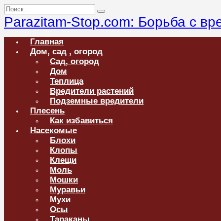
Перейти
Search
к
for:
Parazitam-Stop.com: Борьба с в
содержанию
Главная
Дом, сад , огород
Сад, огород
Дом
Теплица
Вредители растений
Подземные вредители
Плесень
Как избавиться
Насекомые
Блохи
Клопы
Клещи
Моль
Мошки
Муравьи
Мухи
Осы
Тараканы