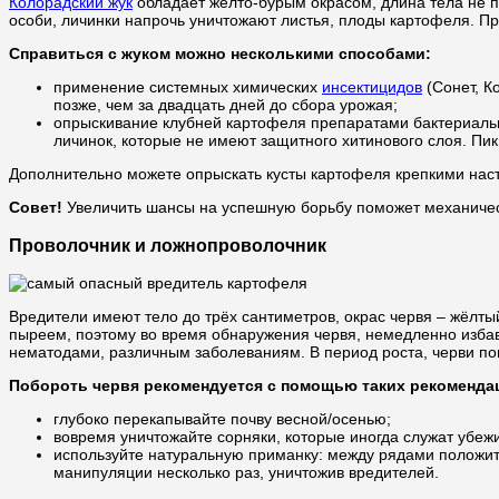
Колорадский жук
обладает жёлто-бурым окрасом, длина тела не 
особи, личинки напрочь уничтожают листья, плоды картофеля. Пр
Справиться с жуком можно несколькими способами:
применение системных химических
инсектицидов
(Сонет, К
позже, чем за двадцать дней до сбора урожая;
опрыскивание клубней картофеля препаратами бактериаль
личинок, которые не имеют защитного хитинового слоя. Пи
Дополнительно можете опрыскать кусты картофеля крепкими нас
Совет!
Увеличить шансы на успешную борьбу поможет механическ
Проволочник и ложнопроволочник
Вредители имеют тело до трёх сантиметров, окрас червя – жёлты
пыреем, поэтому во время обнаружения червя, немедленно избавь
нематодами, различным заболеваниям. В период роста, черви по
Побороть червя рекомендуется с помощью таких рекоменда
глубоко перекапывайте почву весной/осенью;
вовремя уничтожайте сорняки, которые иногда служат убеж
используйте натуральную приманку: между рядами положите
манипуляции несколько раз, уничтожив вредителей.