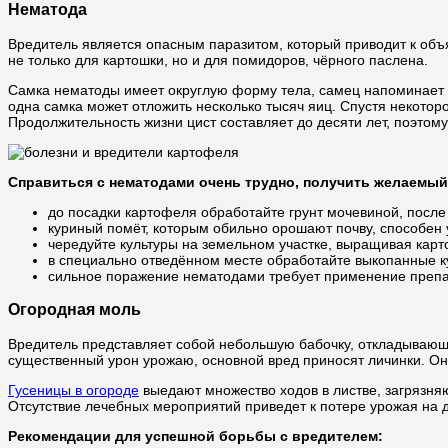
Нематода
Вредитель является опасным паразитом, который приводит к об
не только для картошки, но и для помидоров, чёрного паслена.
Самка нематоды имеет округлую форму тела, самец напоминает ч
одна самка может отложить несколько тысяч яиц. Спустя некотор
Продолжительность жизни цист составляет до десяти лет, поэтом
Справиться с нематодами очень трудно, получить желаемый
до посадки картофеля обработайте грунт мочевиной, после
куриный помёт, которым обильно орошают почву, способен 
чередуйте культуры на земельном участке, выращивая карт
в специально отведённом месте обработайте выкопанные к
сильное поражение нематодами требует применение препар
Огородная моль
Вредитель представляет собой небольшую бабочку, откладывающу
существенный урон урожаю, основной вред приносят личинки. Они
Гусеницы в огороде
выедают множество ходов в листве, загрязняю
Отсутствие лечебных мероприятий приведет к потере урожая на 
Рекомендации для успешной борьбы с вредителем: