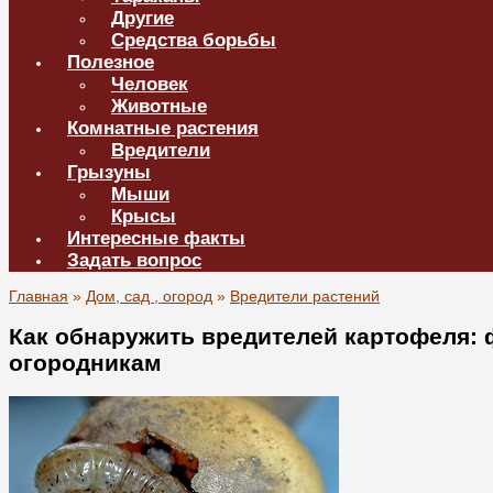
Другие
Средства борьбы
Полезное
Человек
Животные
Комнатные растения
Вредители
Грызуны
Мыши
Крысы
Интересные факты
Задать вопрос
Главная
»
Дом, сад , огород
»
Вредители растений
Как обнаружить вредителей картофеля:
огородникам