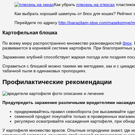
Как убрать
плесень на откосах
пластиков
Как выбрать хороший шампунь от блох для кошек? Рейтинг
Перейдите по адресу
http://parazitam-stop.com/nasekomye/mo
Картофельная блошка
По всему миру распространено множество разновидностей
блох
.
развиваются в корневой системе картофеля. При благоприятных 
Заражению клубней способствует жаркая погода или поздняя пос
Справиться с блошкой можно такими же методами, как и с цикад
табачной пыли в одинаковых пропорциях.
Профилактические рекомендации
Предупредить заражение различными вредителями насажден
придерживайтесь правил севооборота (не высаживайте одну 
семенной продукт покупайте только в проверенных магазин
регулярно осматривайте насаждения картофеля, при обна
У картофеля множество врагов. Опытные огородники знают, где 
следующий материал, защитите свой урожай от прожорливых нас