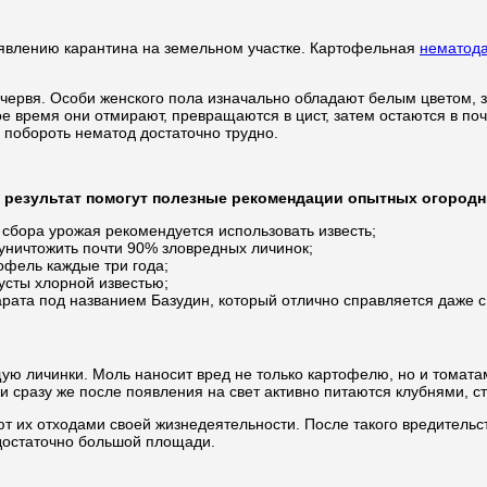
ъявлению карантина на земельном участке. Картофельная
нематод
ервя. Особи женского пола изначально обладают белым цветом, з
ое время они отмирают, превращаются в цист, затем остаются в по
у побороть нематод достаточно трудно.
 результат помогут полезные рекомендации опытных огородн
 сбора урожая рекомендуется использовать известь;
уничтожить почти 90% зловредных личинок;
офель каждые три года;
усты хлорной известью;
ата под названием Базудин, который отлично справляется даже с
ю личинки. Моль наносит вред не только картофелю, но и томата
 сразу же после появления на свет активно питаются клубнями, ст
т их отходами своей жизнедеятельности. После такого вредительст
достаточно большой площади.