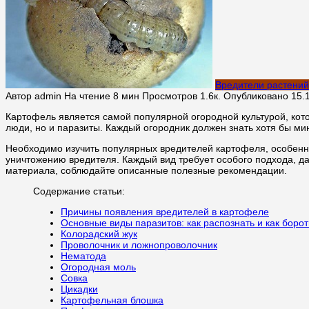
Вредители растений
Автор
admin
На чтение
8 мин
Просмотров
1.6к.
Опубликовано
15.
Картофель является самой популярной огородной культурой, кот
люди, но и паразиты. Каждый огородник должен знать хотя бы м
Необходимо изучить популярных вредителей картофеля, особенно
уничтожению вредителя. Каждый вид требует особого подхода, д
материала, соблюдайте описанные полезные рекомендации.
Содержание статьи:
Причины появления вредителей в картофеле
Основные виды паразитов: как распознать и как борот
Колорадский жук
Проволочник и ложнопроволочник
Нематода
Огородная моль
Совка
Цикадки
Картофельная блошка