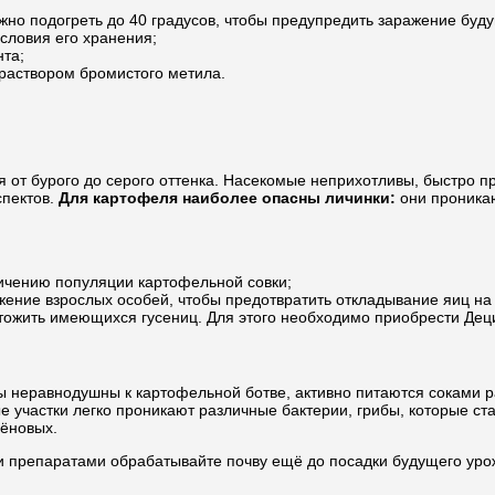
но подогреть до 40 градусов, чтобы предупредить заражение буд
словия его хранения;
нта;
 раствором бромистого метила.
я от бурого до серого оттенка. Насекомые неприхотливы, быстро п
спектов.
Для картофеля наиболее опасны личинки:
они проникаю
личению популяции картофельной совки;
ние взрослых особей, чтобы предотвратить откладывание яиц на 
тожить имеющихся гусениц. Для этого необходимо приобрести Дец
ты неравнодушны к картофельной ботве, активно питаются соками р
участки легко проникают различные бактерии, грибы, которые ста
лёновых.
ми препаратами обрабатывайте почву ещё до посадки будущего ур