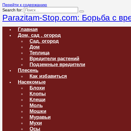
Перейти к содержанию
Search for:
Parazitam-Stop.com: Борьба с в
Главная
Дом, сад , огород
Сад, огород
Дом
Теплица
Вредители растений
Подземные вредители
Плесень
Как избавиться
Насекомые
Блохи
Клопы
Клещи
Моль
Мошки
Муравьи
Мухи
Осы