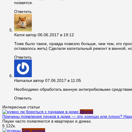
появятся.
Ответить
Катя
автор
06.06.2017 в 19:12
Тоже было такое, правда повезло больше, чем тем, кто про
оставалось жить) Сделали капитальный ремонт в ванной, н
Ответить
Наталья
автор
07.06.2017 в 11:05
Необходимо обработать ванную антигрибковыми средствами
Ответить
Интересные статьи
Другие
Причины появления пауков в доме — это хорошо или плохо? Нар
Пауки часто появляются в квартирах и домах.
5
122к.
Сад, огород