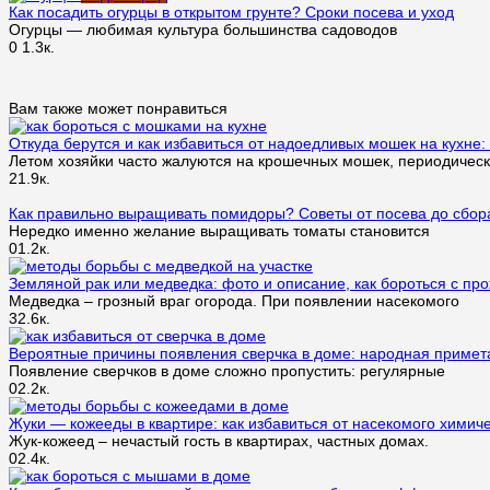
Как посадить огурцы в открытом грунте? Сроки посева и уход
Огурцы — любимая культура большинства садоводов
0
1.3к.
Вам также может понравиться
Откуда берутся и как избавиться от надоедливых мошек на кухне
Летом хозяйки часто жалуются на крошечных мошек, периодичес
2
1.9к.
Как правильно выращивать помидоры? Советы от посева до сбор
Нередко именно желание выращивать томаты становится
0
1.2к.
Земляной рак или медведка: фото и описание, как бороться с п
Медведка – грозный враг огорода. При появлении насекомого
3
2.6к.
Вероятные причины появления сверчка в доме: народная примет
Появление сверчков в доме сложно пропустить: регулярные
0
2.2к.
Жуки — кожееды в квартире: как избавиться от насекомого химич
Жук-кожеед – нечастый гость в квартирах, частных домах.
0
2.4к.