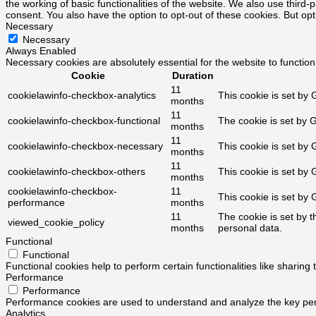
the working of basic functionalities of the website. We also use third
consent. You also have the option to opt-out of these cookies. But op
Necessary
Necessary
Always Enabled
Necessary cookies are absolutely essential for the website to function
Cookie
Duration
11
cookielawinfo-checkbox-analytics
This cookie is set by 
months
11
cookielawinfo-checkbox-functional
The cookie is set by 
months
11
cookielawinfo-checkbox-necessary
This cookie is set by
months
11
cookielawinfo-checkbox-others
This cookie is set by
months
cookielawinfo-checkbox-
11
This cookie is set by
performance
months
11
The cookie is set by 
viewed_cookie_policy
months
personal data.
Functional
Functional
Functional cookies help to perform certain functionalities like sharing
Performance
Performance
Performance cookies are used to understand and analyze the key perfo
Analytics