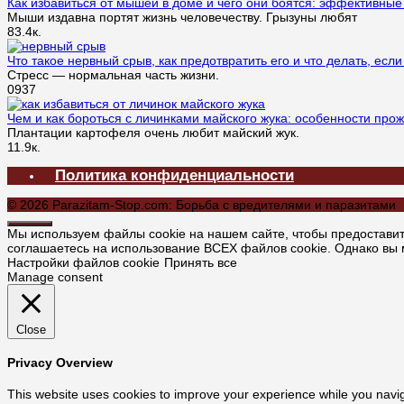
Как избавиться от мышей в доме и чего они боятся: эффективны
Мыши издавна портят жизнь человечеству. Грызуны любят
8
3.4к.
Что такое нервный срыв, как предотвратить его и что делать, ес
Стресс — нормальная часть жизни.
0
937
Чем и как бороться с личинками майского жука: особенности пр
Плантации картофеля очень любит майский жук.
1
1.9к.
Политика конфиденциальности
© 2026 Parazitam-Stop.com: Борьба с вредителями и паразитами
Мы используем файлы cookie на нашем сайте, чтобы предоставит
соглашаетесь на использование ВСЕХ файлов cookie. Однако вы м
Настройки файлов cookie
Принять все
Manage consent
Close
Privacy Overview
This website uses cookies to improve your experience while you navig