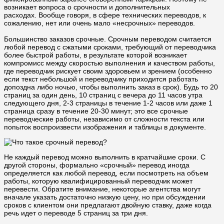
возникает вопроса о срочности и дополнительных
расходах. Вообще говоря, в сфере технических переводов, к
сожалению, нет или очень мало «несрочных» переводов.
Большинство заказов срочные. Срочным переводом считается
любой перевод с сжатыми сроками, требующий от переводчика
более быстрой работы, в результате которой возникает
компромисс между скоростью выполнения и качеством работы,
где переводчик рискует своим здоровьем и зрением (особенно
если текст небольшой и переводчику приходится работать
допоздна либо ночью, чтобы выполнить заказ в срок). Будь то 20
страниц за один день, 10 страниц с вечера до 11 часов утра
следующего дня, 2-3 страницы в течение 1-2 часов или даже 1
страница сразу в течение 20-30 минут; это все срочные
переводческие работы, независимо от сложности текста или
попыток воспроизвести изображения и таблицы в документе.
Не каждый перевод можно выполнить в кратчайшие сроки. С
другой стороны, формально «срочный» перевод иногда
определяется как любой перевод, если посмотреть на объем
работы, которую квалифицированный переводчик может
перевести. Обратите внимание, некоторые агентства могут
вначале указать достаточно низкую цену, но при обсуждении
сроков с клиентом они предлагают двойную ставку, даже когда
речь идет о переводе 5 страниц за три дня.