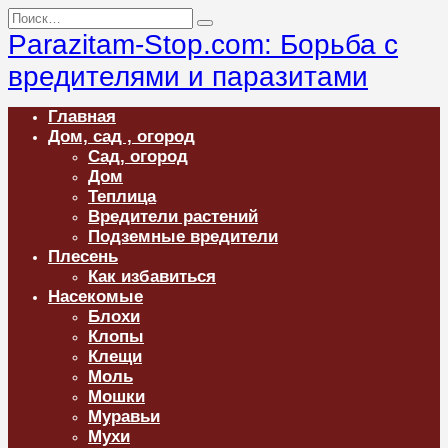
Перейти
Search
к
for:
Parazitam-Stop.com: Борьба с
содержанию
вредителями и паразитами
Главная
Дом, сад , огород
Сад, огород
Дом
Теплица
Вредители растений
Подземные вредители
Плесень
Как избавиться
Насекомые
Блохи
Клопы
Клещи
Моль
Мошки
Муравьи
Мухи