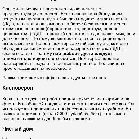
Современные дусты несколько видоизменены от
предшествующих аналогов. Если основным действующим
веществом прежнего дуста был дихлордифенилтрихлорэтан
(ДДТ), то сегодня он заменен на более безопасные и менее
токсичные вещества (борная кислота, пиретрум, неопин,
циперметрин). ДДТ – опасный яд не только дня насекомых, но и
для человека. Поэтому во многих странах он запрещен для
использования. Но есть некоторые китайские дусты, которые
обладают сильным действием и наверняка содержат ДДТ в
своем составе. Поэтому
при выборе дуста следует
внимательно изучить его состав.
Некоторые порошки
растворяются в воде и наносятся как раствор. Большинство
просто насыпают на поверхности.
Рассмотрим самые эффективные дусты от клопов.
Клоповерон
Когда-то этот дуст разработали для применения в армии и на
флоте. В свободной продаже его достать почти невозможно. Он
используется единичными профессиональными службами. Его
высокая стоимость (около 2000 рублей за 250 г) – не самое
выгодное вложение для борьбы с клопами.
Чистый дом