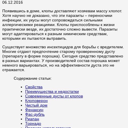
06.12.2016
Появившись в доме, клопы доставляют хозяевам массу хлопот.
Хотя научно не доказано, что эти паразиты – переносчики
инфекции, их укусы могут сопровождаться сильными
аллергическими реакциями. Клопы приспособлены к жизни
практически везде, их достаточно сложно вывести. Паразиты
могут адаптироваться к разным химическим средствам,
которыми их пытаются вытравить.
Существует множество инсектицидов для борьбы с вредителем.
Многие отдают предпочтение старому проверенному дусту
(препарату в форме порошка). Сегодня средство представлено
в разных вариантах. У производителей состав порошка может
немного варьироваться, но на эффективности дуста это не
отражается.
Содержание статьи:
Свойства
Преимущества и недостатки
Современные дусты от клопов
Клоповерон
Чистый дом
Фенаксин
Фас-дубль
Риапан
Торнадо
Правила использования