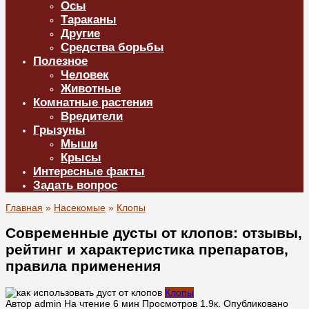
Осы
Тараканы
Другие
Средства борьбы
Полезное
Человек
Животные
Комнатные растения
Вредители
Грызуны
Мыши
Крысы
Интересные факты
Задать вопрос
Главная
»
Насекомые
»
Клопы
Современные дусты от клопов: отзывы,
рейтинг и характеристика препаратов,
правила применения
Клопы
Автор
admin
На чтение
6 мин
Просмотров
1.9к.
Опубликовано