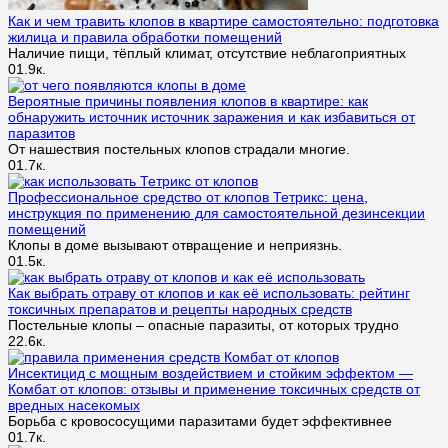
Как и чем травить клопов в квартире самостоятельно: подготовка
жилица и правила обработки помещений
Наличие пищи, тёплый климат, отсутствие неблагоприятных
0
1.9к.
Вероятные причины появления клопов в квартире: как
обнаружить источник источник заражения и как избавиться от
паразитов
От нашествия постельных клопов страдали многие.
0
1.7к.
Профессиональное средство от клопов Тетрикс: цена,
инструкция по применению для самостоятельной дезинсекции
помещений
Клопы в доме вызывают отвращение и неприязнь.
0
1.5к.
Как выбрать отраву от клопов и как её использовать: рейтинг
токсичных препаратов и рецепты народных средств
Постельные клопы – опасные паразиты, от которых трудно
2
2.6к.
Инсектицид с мощным воздействием и стойким эффектом —
Комбат от клопов: отзывы и применение токсичных средств от
вредных насекомых
Борьба с кровососущими паразитами будет эффективнее
0
1.7к.