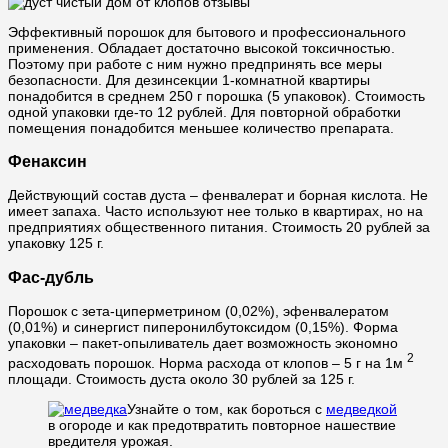
Эффективный порошок для бытового и профессионального
применения. Обладает достаточно высокой токсичностью.
Поэтому при работе с ним нужно предпринять все меры
безопасности. Для дезинсекции 1-комнатной квартиры
понадобится в среднем 250 г порошка (5 упаковок). Стоимость
одной упаковки где-то 12 рублей. Для повторной обработки
помещения понадобится меньшее количество препарата.
Фенаксин
Действующий состав дуста – фенвалерат и борная кислота. Не
имеет запаха. Часто используют нее только в квартирах, но на
предприятиях общественного питания. Стоимость 20 рублей за
упаковку 125 г.
Фас-дубль
Порошок с зета-циперметрином (0,02%), эфенвалератом
(0,01%) и синергист пиперонилбутоксидом (0,15%). Форма
упаковки – пакет-опыливатель дает возможность экономно
2
расходовать порошок. Норма расхода от клопов – 5 г на 1м
площади. Стоимость дуста около 30 рублей за 125 г.
Узнайте о том, как бороться с
медведкой
в огороде и как предотвратить повторное нашествие
вредителя урожая.