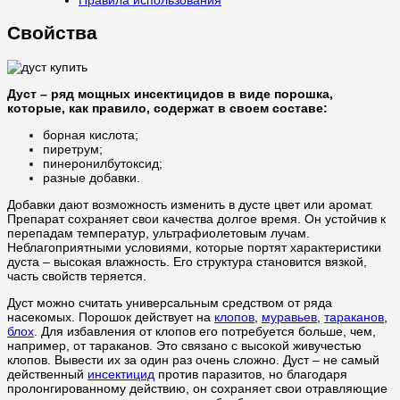
Свойства
Дуст – ряд мощных инсектицидов в виде порошка,
которые, как правило, содержат в своем составе:
борная кислота;
пиретрум;
пинеронилбутоксид;
разные добавки.
Добавки дают возможность изменить в дусте цвет или аромат.
Препарат сохраняет свои качества долгое время. Он устойчив к
перепадам температур, ультрафиолетовым лучам.
Неблагоприятными условиями, которые портят характеристики
дуста – высокая влажность. Его структура становится вязкой,
часть свойств теряется.
Дуст можно считать универсальным средством от ряда
насекомых. Порошок действует на
клопов
,
муравьев
,
тараканов
,
блох
. Для избавления от клопов его потребуется больше, чем,
например, от тараканов. Это связано с высокой живучестью
клопов. Вывести их за один раз очень сложно. Дуст – не самый
действенный
инсектицид
против паразитов, но благодаря
пролонгированному действию, он сохраняет свои отравляющие