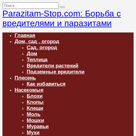
Перейти
Search
к
for:
Parazitam-Stop.com: Борьба с
содержанию
вредителями и паразитами
Главная
Дом, сад , огород
Сад, огород
Дом
Теплица
Вредители растений
Подземные вредители
Плесень
Как избавиться
Насекомые
Блохи
Клопы
Клещи
Моль
Мошки
Муравьи
Мухи