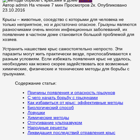
Автор
admin
На чтение
7 мин
Просмотров
2к.
Опубликовано
23.10.2016
Крысы – животные, соседство с которыми для человека не
только неприятное, но и достаточно опасное. Грызуны являются
разносчиками очень многих инфекционных заболеваний, их
появление в частном доме становится большой проблемой для
хозяев.
Устранить нашествие крыс самостоятельно непросто. Эти
паразиты могут жить практически везде, приспосабливаются к
разным условиям. Если избежать появления крыс не удалось,
необходимо как можно скорее задействовать все возможные
химические, физические и технические методы для борьбы с
грызунами.
Содержание статьи:
Причины появления и опасность грызунов
С чего начать борьбу с грызунами
Как избавиться от крыс: эффективные методы
Биологический способ
Ловушки
Химические методы
Отпугивание ультразвуком
Народные рецепты
Ликвидация последствий отравления крыс