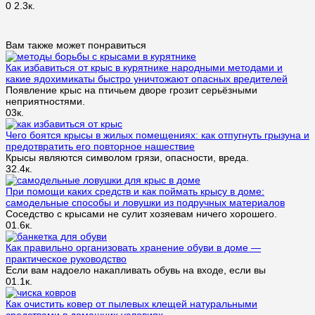
0
2.3к.
Вам также может понравиться
Как избавиться от крыс в курятнике народными методами и
какие ядохимикаты быстро уничтожают опасных вредителей
Появление крыс на птичьем дворе грозит серьёзными
неприятностями.
0
3к.
Чего боятся крысы в жилых помещениях: как отпугнуть грызуна и
предотвратить его повторное нашествие
Крысы являются символом грязи, опасности, вреда.
3
2.4к.
При помощи каких средств и как поймать крысу в доме:
самодельные способы и ловушки из подручных материалов
Соседство с крысами не сулит хозяевам ничего хорошего.
0
1.6к.
Как правильно организовать хранение обуви в доме —
практическое руководство
Если вам надоело накапливать обувь на входе, если вы
0
1.1к.
Как очистить ковер от пылевых клещей натуральными
средствами в домашних условиях