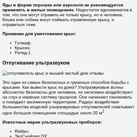
Яды в форме порошка или аэрозоля не рекомендуется
применять в жилых помещениях.
Недостаток ядохимикатов в
том, что они могут отравить не только крысу, но и человека.
Кошка или собака могут поймать отравленную крысу, и
отравиться тоже.
Приманки для уничтожения крыс:
Голиаф;
Крысин;
Ратид-1.
Отпугивание ультразвуком
Это один из самых безопасных и гуманных способов борьбы с
крысами. Как вывести крыс из дома? Ультразвуковые волны
абсолютно безопасны для человека, но негативно воздействуют
на слух и нервную систему грызунов. Они начинают паниковать
и покидают засиженную территорию. Радиус воздействия
большинства моделей ультразвуковых отпугивателей охватывает
2
одно большое помещение площадью около 20 м
.
Известные марки ультразвуковых приборов:
Riddex;
ЭкоСнайпер DX;