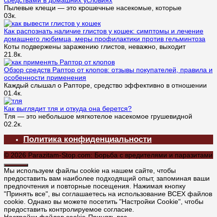
Пылевые клещи — это крошечные насекомые, которые
0
3к.
Как распознать наличие глистов у кошек: симптомы и лечение
домашнего любимца, меры профилактики против гельминтоза
Коты подвержены заражению глистов, неважно, выходит
2
1.8к.
Обзор средств Раптор от клопов: отзывы покупателей, правила и
особенности применения
Каждый слышал о Рапторе, средство эффективно в отношении
0
1.4к.
Как выглядит тля и откуда она берется?
Тля — это небольшое мягкотелое насекомое грушевидной
0
2.2к.
Политика конфиденциальности
© 2026 Parazitam-Stop.com: Борьба с вредителями и паразитами
Мы используем файлы cookie на нашем сайте, чтобы
предоставить вам наиболее подходящий опыт, запоминая ваши
предпочтения и повторные посещения. Нажимая кнопку
"Принять все", вы соглашаетесь на использование ВСЕХ файлов
cookie. Однако вы можете посетить "Настройки Cookie", чтобы
предоставить контролируемое согласие.
Настройки файлов cookie
Принять все