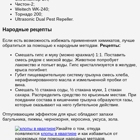
Чистон-2;
Weitech WK-240;
Торнадо 200;
Ultrasonic Dual Pest Repeller.
Народные рецепты
Если есть возможность избежать применения химикатов, лучше
обратиться за помощью к народным методам.
Рецепты:
Смешать гипс и муку (можно крахмал) 1:1. Поставить
смесь рядом с миской воды. Животное попробует
лакомство и попьет воды. Гипс кристаллизуется в желудке,
крыса погибнет.
Губит пищеварительную систему грызуна смесь хлеба,
нерафинированного масла и измельченной пробки от
вина.
Смешать ½ стакана соды, ½ стакана муки, 1 стакан
сахара. Распределить средство по крысиным местам. При
поедании состава в кишечнике грызуна образуются газы,
которые оказывают на него губительное действие.
Отпугивающим эффектом для крыс обладают запахи
багульника, пижмы, чернокорня, керосина, уксуса, зола.
Узнайте о том, откуда
появляются
клопы в квартире
и как избавиться от
насекомых при помощи народных методов.