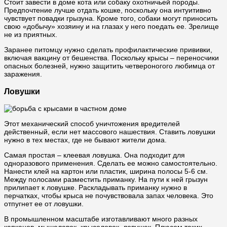
Стоит завести в доме кота или собаку охотничьей породы.
Предпочтение лучше отдать кошке, поскольку она интуитивно
чувствует повадки грызуна. Кроме того, собаки могут приносить
свою «добычу» хозяину и на глазах у него поедать ее. Зрелище
не из приятных.
Заранее питомцу нужно сделать профилактические прививки,
включая вакцину от бешенства. Поскольку крысы – переносчики
опасных болезней, нужно защитить четвероногого любимца от
заражения.
Ловушки
Этот механический способ уничтожения вредителей
действенный, если нет массового нашествия. Ставить ловушки
нужно в тех местах, где не бывают жители дома.
Самая простая – клеевая ловушка. Она подходит для
одноразового применения. Сделать ее можно самостоятельно.
Нанести клей на картон или пластик, ширина полосы 5-6 см.
Между полосами разместить приманку. На пути к ней грызун
прилипает к ловушке. Раскладывать приманку нужно в
перчатках, чтобы крыса не почувствовала запах человека. Это
отпугнет ее от ловушки.
В промышленном масштабе изготавливают много разных
капканов, мышеловок, крысоловок, ловушек. Плюсом таких