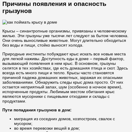
Причины появления и опасность
грызунов
Крысы – синантропные организмы, привязаны к человеческому
жилью. Эти грызуны уже тысячи лет следуют за бытом человека.
Они очень выносливые животные. Могут длительно обходиться
без воды и пищи, стойко выносят холода.
Природные инстинкты побуждают крыс искать все новые места
для легкой наживы. Доступность еды в доме – первый фактор,
вызывающий появления в нем крыс. В основном, грызуны
селятся в тех хозяйствах, где есть домашняя птица и скот. Здесь
всегда есть много пищи и тепло. Крысы часто становятся
причиной падежа домашних животных, заражая их опасными
заболеваниями. Обнаружить следы крыс дома просто. От них
остается неприятный запах, шум (особенно в ночное время),
испорченные продукты. Любимым местом обитания крыс
являются мусорники с пищевыми отходами и склады с
продуктами.
Пути попадания грызунов в дом:
миграция из соседних домов, хозпостроек, свалок с
мусором;
во время перевозки вещей в дом;