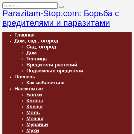
Перейти
Search
к
for:
Parazitam-Stop.com: Борьба с
содержанию
вредителями и паразитами
Главная
Дом, сад , огород
Сад, огород
Дом
Теплица
Вредители растений
Подземные вредители
Плесень
Как избавиться
Насекомые
Блохи
Клопы
Клещи
Моль
Мошки
Муравьи
Мухи