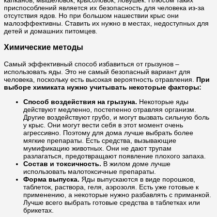
приспособлений является их безопасность для человека из-за
отсутствия ядов. Но при большом нашествии крыс они
малоэффективны. Ставить их нужно в местах, недоступных для
детей и домашних питомцев.
Химические методы
Самый эффективный способ избавиться от грызунов –
использовать яды. Это не самый безопасный вариант для
человека, поскольку есть высокая вероятность отравления.
При
выборе химиката нужно учитывать некоторые факторы:
Способ воздействия на грызуна.
Некоторые яды
действуют медленно, постепенно отравляя организм.
Другие воздействуют грубо, и могут вызвать сильную боль
у крыс. Они могут вести себя в этот момент очень
агрессивно. Поэтому для дома лучше выбрать более
мягкие препараты. Есть средства, вызывающие
мумификацию животных. Они не дают трупам
разлагаться, предотвращают появление плохого запаха.
Состав и токсичность.
В жилом доме лучше
использовать малотоксичные препараты.
Форма выпуска.
Яды выпускаются в виде порошков,
таблеток, раствора, геля, аэрозоля. Есть уже готовые к
применению, а некоторые нужно разбавлять с приманкой.
Лучше всего выбрать готовые средства в таблетках или
брикетах.