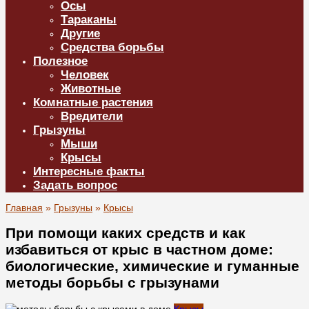
Осы
Тараканы
Другие
Средства борьбы
Полезное
Человек
Животные
Комнатные растения
Вредители
Грызуны
Мыши
Крысы
Интересные факты
Задать вопрос
Главная
»
Грызуны
»
Крысы
При помощи каких средств и как
избавиться от крыс в частном доме:
биологические, химические и гуманные
методы борьбы с грызунами
Крысы