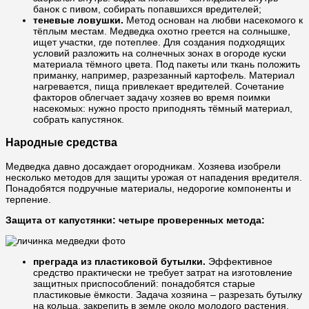
банок с пивом, собирать попавшихся вредителей;
теневые ловушки.
Метод основан на любви насекомого к
тёплым местам. Медведка охотно греется на солнышке,
ищет участки, где потеплее. Для создания подходящих
условий разложить на солнечных зонах в огороде куски
материала тёмного цвета. Под пакеты или ткань положить
приманку, например, разрезанный картофель. Материал
нагревается, пища привлекает вредителей. Сочетание
факторов облегчает задачу хозяев во время поимки
насекомых: нужно просто приподнять тёмный материал,
собрать капустянок.
Народные средства
Медведка давно досаждает огородникам. Хозяева изобрели
несколько методов для защиты урожая от нападения вредителя.
Понадобятся подручные материалы, недорогие компоненты и
терпение.
Защита от капустянки: четыре проверенных метода:
преграда из пластиковой бутылки.
Эффективное
средство практически не требует затрат на изготовление
защитных приспособлений: понадобятся старые
пластиковые ёмкости. Задача хозяина – разрезать бутылку
на кольца, закрепить в земле около молодого растения.