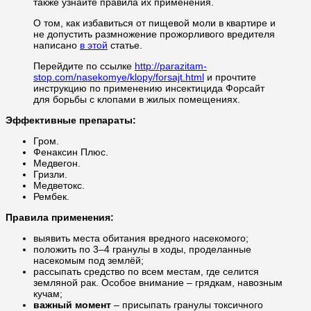
также узнайте правила их применения.
О том, как избавиться от пищевой моли в квартире и
не допустить размножение прожорливого вредителя
написано
в этой
статье.
Перейдите по ссылке
http://parazitam-
stop.com/nasekomye/klopy/forsajt.html
и прочтите
инструкцию по применению инсектицида Форсайт
для борьбы с клопами в жилых помещениях.
Эффективные препараты:
Гром.
Фенаксин Плюс.
Медвегон.
Гризли.
Медветокс.
Рембек.
Правила применения:
выявить места обитания вредного насекомого;
положить по 3–4 гранулы в ходы, проделанные
насекомым под землёй;
рассыпать средство по всем местам, где селится
земляной рак. Особое внимание – грядкам, навозным
кучам;
важный момент
– присыпать гранулы токсичного