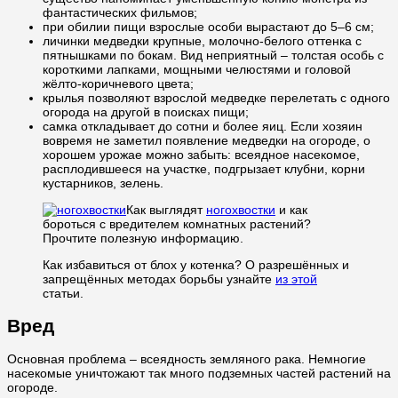
фантастических фильмов;
при обилии пищи взрослые особи вырастают до 5–6 см;
личинки медведки крупные, молочно-белого оттенка с
пятнышками по бокам. Вид неприятный – толстая особь с
короткими лапками, мощными челюстями и головой
жёлто-коричневого цвета;
крылья позволяют взрослой медведке перелетать с одного
огорода на другой в поисках пищи;
самка откладывает до сотни и более яиц. Если хозяин
вовремя не заметил появление медведки на огороде, о
хорошем урожае можно забыть: всеядное насекомое,
расплодившееся на участке, подгрызает клубни, корни
кустарников, зелень.
Как выглядят
ногохвостки
и как
бороться с вредителем комнатных растений?
Прочтите полезную информацию.
Как избавиться от блох у котенка? О разрешённых и
запрещённых методах борьбы узнайте
из этой
статьи.
Вред
Основная проблема – всеядность земляного рака. Немногие
насекомые уничтожают так много подземных частей растений на
огороде.