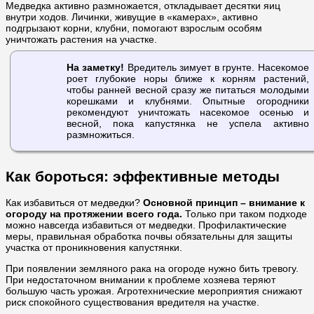
Медведка активно размножается, откладывает десятки яиц
внутри ходов. Личинки, живущие в «камерах», активно
подгрызают корни, клубни, помогают взрослым особям
уничтожать растения на участке.
На заметку!
Вредитель зимует в грунте. Насекомое
роет глубокие норы ближе к корням растений,
чтобы ранней весной сразу же питаться молодыми
корешками и клубнями. Опытные огородники
рекомендуют уничтожать насекомое осенью и
весной, пока капустянка не успела активно
размножиться.
Как бороться: эффективные методы
Как избавиться от медведки?
Основной принцип – внимание к
огороду на протяжении всего года.
Только при таком подходе
можно навсегда избавиться от медведки. Профилактические
меры, правильная обработка почвы обязательны для защиты
участка от проникновения капустянки.
При появлении земляного рака на огороде нужно бить тревогу.
При недостаточном внимании к проблеме хозяева теряют
большую часть урожая. Агротехнические мероприятия снижают
риск спокойного существования вредителя на участке.