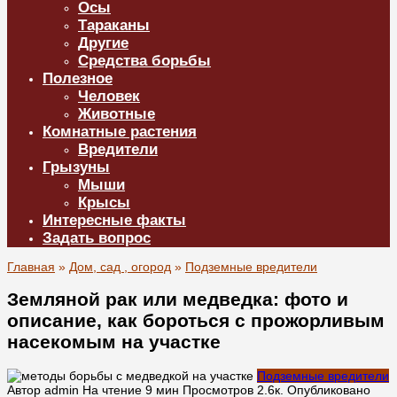
Осы
Тараканы
Другие
Средства борьбы
Полезное
Человек
Животные
Комнатные растения
Вредители
Грызуны
Мыши
Крысы
Интересные факты
Задать вопрос
Главная
»
Дом, сад , огород
»
Подземные вредители
Земляной рак или медведка: фото и
описание, как бороться с прожорливым
насекомым на участке
Подземные вредители
Автор
admin
На чтение
9 мин
Просмотров
2.6к.
Опубликовано