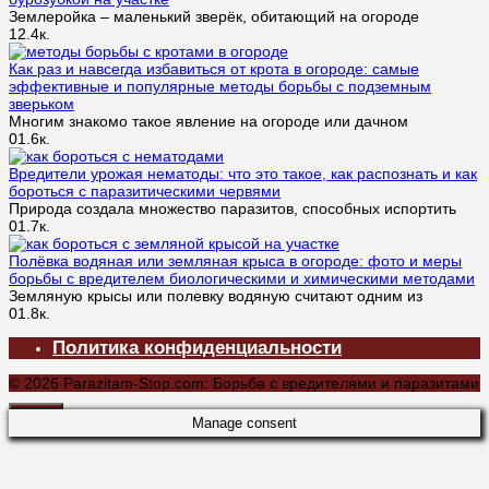
Землеройка – маленький зверёк, обитающий на огороде
1
2.4к.
Как раз и навсегда избавиться от крота в огороде: самые
эффективные и популярные методы борьбы с подземным
зверьком
Многим знакомо такое явление на огороде или дачном
0
1.6к.
Вредители урожая нематоды: что это такое, как распознать и как
бороться с паразитическими червями
Природа создала множество паразитов, способных испортить
0
1.7к.
Полёвка водяная или земляная крыса в огороде: фото и меры
борьбы с вредителем биологическими и химическими методами
Земляную крысы или полевку водяную считают одним из
0
1.8к.
Политика конфиденциальности
© 2026 Parazitam-Stop.com: Борьба с вредителями и паразитами
Manage consent