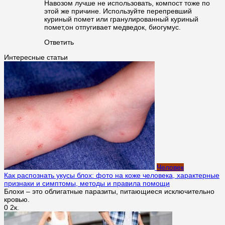
Навозом лучше не использовать, компост тоже по
этой же причине. Используйте перепревший
куриный помет или гранулированный куриный
помет,он отпугивает медведок, биогумус.
Ответить
Интересные статьи
Человек
Как распознать укусы блох: фото на коже человека, характерные
признаки и симптомы, методы и правила помощи
Блохи – это облигатные паразиты, питающиеся исключительно
кровью.
0
2к.