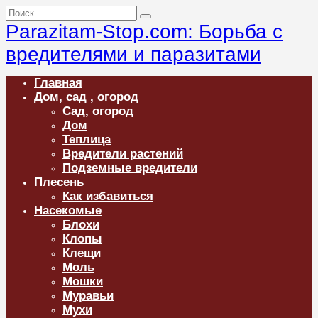
Перейти
Search
к
for:
Parazitam-Stop.com: Борьба с
содержанию
вредителями и паразитами
Главная
Дом, сад , огород
Сад, огород
Дом
Теплица
Вредители растений
Подземные вредители
Плесень
Как избавиться
Насекомые
Блохи
Клопы
Клещи
Моль
Мошки
Муравьи
Мухи