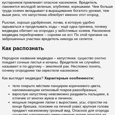
кустарников привлекает опасное насекомое. Вредитель
лакомится молодой зеленью, клубнями, корешками. Чем больше
труда хозяин вкладывает в выращивание богатого урожая, тем
выше риск, что капустянка облюбует именно этот огород.
Рыхлая, хорошо удобрённая, почва, в которую удобно
зарываться и проделывать ходы – ещё одна причина, почему
медведка обитает на огородах у заботливых хозяев. Насекомое
медведка переборчивое – сорняки не ест. По этой причине на
заброшенных участках вредитель никогда не селится.
Как распознать
Народное название медведки – капустянка: существо охотно
поедает сочные листья и кочаны. Вредителя не случайно
называют и по-другому – земляной рак. Несложно понять,
почему огородники так окрестили насекомое.
Как выглядит медведка?
Характерные особенности:
тело покрыто жёстким панцирем коричневого цвета,
напоминающим хитиновый покров ракообразных;
взрослую капустянку невозможно раздавить пальцами, в
отличие от многих жуков и личинок;
мощные передние лапки с выростами, усы, отростки на
конце брюшка, похожие на печной ухват, крупная голова
придают насекомому грозный вид. Опасное для огорода
существо напоминает уменьшенную копию монстра из