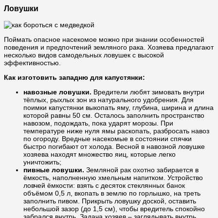
Ловушки
Поймать опасное насекомое можно при знании особенностей
поведения и предпочтений земляного рака. Хозяева предлагают
несколько видов самодельных ловушек с высокой
эффективностью.
Как изготовить западню для капустянки:
навозные ловушки.
Вредители любят зимовать внутри
тёплых, рыхлых зон из натурального удобрения. Для
поимки капустянки выкопать яму, глубина, ширина и длина
которой равны 50 см. Осталось заполнить пространство
навозом, подождать, пока ударят морозы. При
температуре ниже нуля ямы раскопать, разбросать навоз
по огороду. Вредные насекомые в состоянии спячки
быстро погибают от холода. Весной в навозной ловушке
хозяева находят множество яиц, которые легко
уничтожить;
пивные ловушки.
Земляной рак охотно забирается в
ёмкость, наполненную хмельным напитком. Устройство
ловчей ёмкости: взять с десяток стеклянных банок
объёмом 0,5 л, вкопать в землю по горлышко, на треть
заполнить пивом. Прикрыть ловушку доской, оставить
небольшой зазор (до 1,5 см), чтобы вредитель спокойно
забрался внутрь. Задача хозяев – заглядывать внутрь