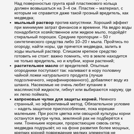
Над поверхностью грунта край пластикового кольца
должен возвышаться на 3–4 см. Пластик – материал, с
которым не справится даже такой грозный вредитель, как
медведка;
мыльный раствор
против капустянки. Хороший эффект
при минимуме затрат финансов и времени. На ведро воды
понадобится хозяйственное или жидкое мыло, подойдёт
стиральный порошок. Средние пропорции – 50 г
синтетического средства либо 10–20 г мыла. Пройтись по
огороду, найти норы, где прячется медведка, залить в
ходы мыльный раствор. Слишком крепкое средство
готовить не стоит: важно помнить, что в земле находится
не только вредитель, но и клубни, корни растений;
растительное масло
от вредителей. Опытные
огородники поступают так: наливают в нору половину
чайной ложки натурального продукта (лучше
подсолнечного, нерафинированного), добавляют воду из
шланга. Насекомые не очень любят купание в
маслянистой жидкости, гибнут или выбираются наружу, где
их легко поймать;
капроновые чулки для защиты корней.
Немного
странный, но эффективный метод. Обязательное условие
– надеть защитное приспособление, пока корешки
маленькие. При росте цветка или овощной культуры корни
останутся внутри чулка, земляной рак не подберётся к
ним. Тоненькие корешки, прорастающие сквозь сетку,
медведка подгрызёт, но на фоне развития более мощных,
крепких корней повреждение мелких элементов не