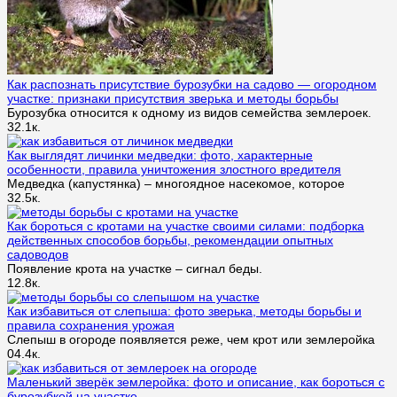
Как распознать присутствие бурозубки на садово — огородном
участке: признаки присутствия зверька и методы борьбы
Бурозубка относится к одному из видов семейства землероек.
3
2.1к.
Как выглядят личинки медведки: фото, характерные
особенности, правила уничтожения злостного вредителя
Медведка (капустянка) – многоядное насекомое, которое
3
2.5к.
Как бороться с кротами на участке своими силами: подборка
действенных способов борьбы, рекомендации опытных
садоводов
Появление крота на участке – сигнал беды.
1
2.8к.
Как избавиться от слепыша: фото зверька, методы борьбы и
правила сохранения урожая
Слепыш в огороде появляется реже, чем крот или землеройка
0
4.4к.
Маленький зверёк землеройка: фото и описание, как бороться с
бурозубкой на участке