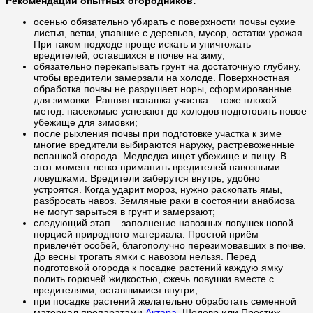
Рекомендации опытных огородников:
осенью обязательно убирать с поверхности почвы сухие
листья, ветки, упавшие с деревьев, мусор, остатки урожая.
При таком подходе проще искать и уничтожать
вредителей, оставшихся в почве на зиму;
обязательно перекапывать грунт на достаточную глубину,
чтобы вредители замерзали на холоде. Поверхностная
обработка почвы не разрушает норы, сформированные
для зимовки. Ранняя вспашка участка – тоже плохой
метод: насекомые успевают до холодов подготовить новое
убежище для зимовки;
после рыхления почвы при подготовке участка к зиме
многие вредители выбираются наружу, растревоженные
вспашкой огорода. Медведка ищет убежище и пищу. В
этот момент легко приманить вредителей навозными
ловушками. Вредители заберутся внутрь, удобно
устроятся. Когда ударит мороз, нужно раскопать ямы,
разбросать навоз. Земляные раки в состоянии анабиоза
не могут зарыться в грунт и замерзают;
следующий этап – заполнение навозных ловушек новой
порцией природного материала. Простой приём
привлечёт особей, благополучно перезимовавших в почве.
До весны трогать ямки с навозом нельзя. Перед
подготовкой огорода к посадке растений каждую ямку
полить горючей жидкостью, сжечь ловушки вместе с
вредителями, оставшимися внутри;
при посадке растений желательно обработать семенной
материал препаратами
Актара
, Шедевр или Престиж.