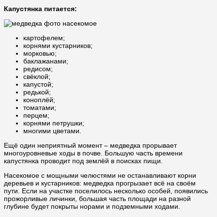
Капустянка питается:
картофелем;
корнями кустарников;
морковью;
баклажанами;
редисом;
свёклой;
капустой;
редькой;
коноплёй;
томатами;
перцем;
корнями петрушки;
многими цветами.
Ещё один неприятный момент – медведка прорывает
многоуровневые ходы в почве. Большую часть времени
капустянка проводит под землёй в поисках пищи.
Насекомое с мощными челюстями не останавливают корни
деревьев и кустарников: медведка прогрызает всё на своём
пути. Если на участке поселилось несколько особей, появились
прожорливые личинки, большая часть площади на разной
глубине будет покрыты норами и подземными ходами.