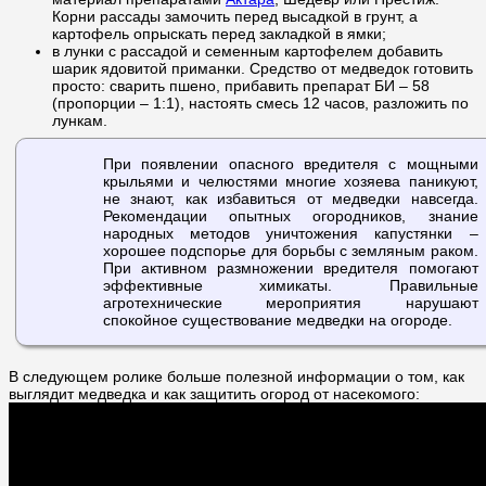
Корни рассады замочить перед высадкой в грунт, а
картофель опрыскать перед закладкой в ямки;
в лунки с рассадой и семенным картофелем добавить
шарик ядовитой приманки. Средство от медведок готовить
просто: сварить пшено, прибавить препарат БИ – 58
(пропорции – 1:1), настоять смесь 12 часов, разложить по
лункам.
При появлении опасного вредителя с мощными
крыльями и челюстями многие хозяева паникуют,
не знают, как избавиться от медведки навсегда.
Рекомендации опытных огородников, знание
народных методов уничтожения капустянки –
хорошее подспорье для борьбы с земляным раком.
При активном размножении вредителя помогают
эффективные химикаты. Правильные
агротехнические мероприятия нарушают
спокойное существование медведки на огороде.
В следующем ролике больше полезной информации о том, как
выглядит медведка и как защитить огород от насекомого: