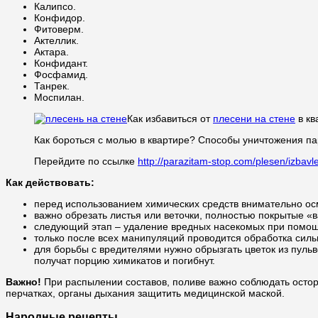
Калипсо.
Конфидор.
Фитоверм.
Актеллик.
Актара.
Конфидант.
Фосфамид.
Танрек.
Моспилан.
Как избавиться от
плесени на стене
в кв
Как бороться с молью в квартире? Способы уничтожения п
Перейдите по ссылке
http://parazitam-stop.com/plesen/izbavl
Как действовать:
перед использованием химических средств внимательно осм
важно обрезать листья или веточки, полностью покрытые «
следующий этап – удаление вредных насекомых при помощ
только после всех манипуляций проводится обработка си
для борьбы с вредителями нужно обрызгать цветок из пульв
получат порцию химикатов и погибнут.
Важно!
При распылении составов, поливе важно соблюдать осторож
перчатках, органы дыхания защитить медицинской маской.
Народные рецепты