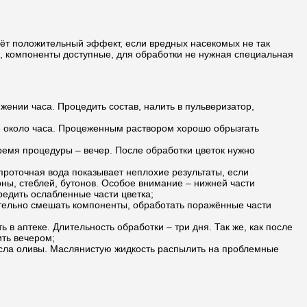
ёт положительный эффект, если вредных насекомых не так
о, компоненты доступные, для обработки не нужная специальная
яжении часа. Процедить состав, налить в пульверизатор,
же около часа. Процеженным раствором хорошо обрызгать
емя процедуры – вечер. После обработки цветок нужно
проточная вода показывает неплохие результаты, если
оны, стеблей, бутонов. Особое внимание – нижней части
редить ослабленные части цветка;
ательно смешать компоненты, обработать поражённые части
в аптеке. Длительность обработки – три дня. Так же, как после
ить вечером;
асла оливы. Маслянистую жидкость распылить на проблемные