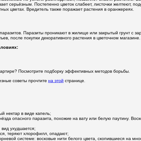
ет серьёзным. Постепенно цветок слабеет, листочки желтеют, подс
тных цветах. Вредитель также поражает растения в оранжереях.
паразитов. Паразиты проникают в жилище или закрытый грунт с за
ев, после покупки декоративного растения в цветочном магазине.
словиях:
вартире? Посмотрите подборку эффективных методов борьбы.
лезные советы прочтите
на этой
странице.
й нектар в виде капель;
 гнёзда опасного паразита, похожие на вату или белую паутину. В
 вид ухудшается;
тся, теряют хлорофилл, опадают;
орневой системе: восковые нити белого цвета, скопившиеся на мн