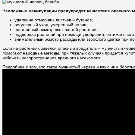
Несложные манипуляции предупредят нашествие опасного му
удаление отмерших листьев и бутонов;
регулярный уход, умеренный полив;
постоянный осмотр всех частей растения;
поддержка растений при помощи удобрений, оптимального 
внимательный осмотр рассады или взрослого цветка при по
Если на растениях завелся опасный вредитель – мучнистый черв
помогают народные методы, при тяжёлых случаях придётся купит
избежать распространения вредного насекомого.
Подробнее о том, что такое мучнистый червец и как с ним борот