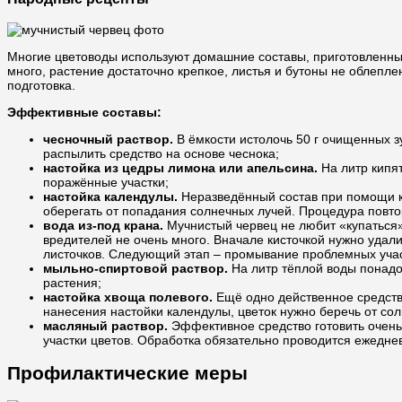
Многие цветоводы используют домашние составы, приготовленны
много, растение достаточно крепкое, листья и бутоны не облепл
подготовка.
Эффективные составы:
чесночный раствор.
В ёмкости истолочь 50 г очищенных зу
распылить средство на основе чеснока;
настойка из цедры лимона или апельсина.
На литр кипят
поражённые участки;
настойка календулы.
Неразведённый состав при помощи ки
оберегать от попадания солнечных лучей. Процедура повто
вода из-под крана.
Мучнистый червец не любит «купаться»:
вредителей не очень много. Вначале кисточкой нужно удали
листочков. Следующий этап – промывание проблемных участ
мыльно-спиртовой раствор.
На литр тёплой воды понадо
растения;
настойка хвоща полевого.
Ещё одно действенное средство
нанесения настойки календулы, цветок нужно беречь от со
масляный раствор.
Эффективное средство готовить очень
участки цветов. Обработка обязательно проводится ежедне
Профилактические меры