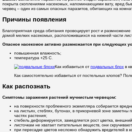
покрыта скоплениями насекомых, напоминающими вату, вред быва
червец – один из самых опасных паразитов, обитающих на комна
Причины появления
Благоприятная среда обитания провоцирует рост и размножение 
домой мелких насекомых, расположившихся на нижней части листь
Опасное насекомое активно размножается при следующих у
повышенная влажность;
температура +25 С.
Как избавиться от
подвальных блох
в к
Как самостоятельно избавиться от постельных клопов? По
Как распознать
Симптомы заражения растений мучнистым червецом:
на поверхности проблемного экземпляра собирается вредны
на листьях, стеблях, бутонах, в прикорневой зоне заметны
частях растения;
стебель деформируется, замедляется рост цветка, внешний
листочкам не хватает питательных веществ, они скручиваю
при пересадке цветов несложно обнаружить вредителей в к