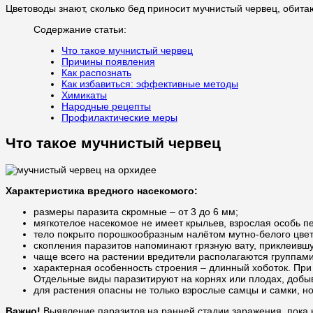
Цветоводы знают, сколько бед приносит мучнистый червец, обит
Содержание статьи:
Что такое мучнистый червец
Причины появления
Как распознать
Как избавиться: эффективные методы
Химикаты
Народные рецепты
Профилактические меры
Что такое мучнистый червец
Характеристика вредного насекомого:
размеры паразита скромные – от 3 до 6 мм;
мягкотелое насекомое не имеет крыльев, взрослая особь п
тело покрыто порошкообразным налётом мутно-белого цве
скопления паразитов напоминают грязную вату, приклеившу
чаще всего на растении вредители располагаются группами
характерная особенность строения – длинный хоботок. При
Отдельные виды паразитируют на корнях или плодах, добыв
для растения опасны не только взрослые самцы и самки, н
Важно!
Выявление паразитов на ранней стадии заражения, пока на