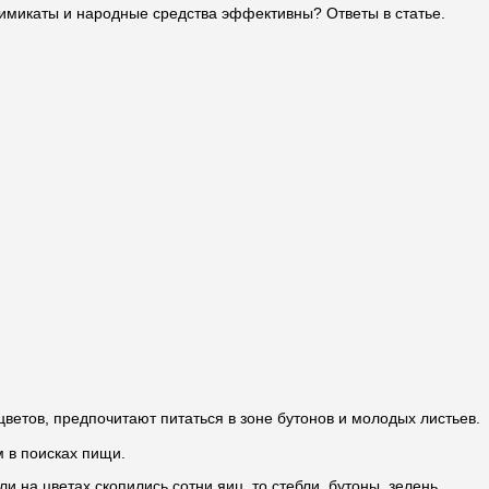
химикаты и народные средства эффективны? Ответы в статье.
ветов, предпочитают питаться в зоне бутонов и молодых листьев.
 в поисках пищи.
 на цветах скопились сотни яиц, то стебли, бутоны, зелень