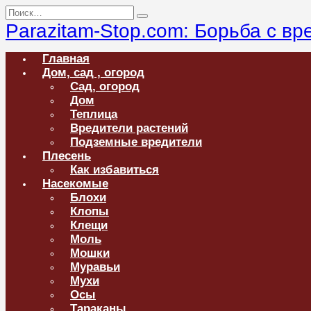
Перейти
Search
к
for:
Parazitam-Stop.com: Борьба с в
содержанию
Главная
Дом, сад , огород
Сад, огород
Дом
Теплица
Вредители растений
Подземные вредители
Плесень
Как избавиться
Насекомые
Блохи
Клопы
Клещи
Моль
Мошки
Муравьи
Мухи
Осы
Тараканы