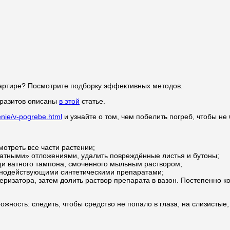
артире? Посмотрите подборку эффективных методов.
аразитов описаны
в этой
статье.
enie/v-pogrebe.html
и узнайте о том, чем побелить погреб, чтобы не
отреть все части растении;
ватными» отложениями, удалить повреждённые листья и бутоны;
и ватного тампона, смоченного мыльным раствором;
льнодействующими синтетическими препаратами;
еризатора, затем долить раствор препарата в вазон. Постепенно 
ность: следить, чтобы средство не попало в глаза, на слизистые,