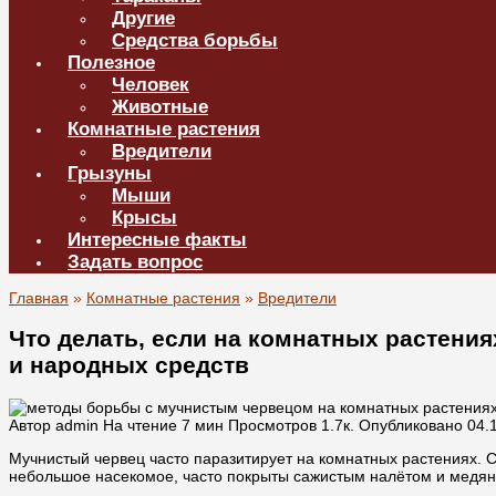
Другие
Средства борьбы
Полезное
Человек
Животные
Комнатные растения
Вредители
Грызуны
Мыши
Крысы
Интересные факты
Задать вопрос
Главная
»
Комнатные растения
»
Вредители
Что делать, если на комнатных растени
и народных средств
Автор
admin
На чтение
7 мин
Просмотров
1.7к.
Опубликовано
04.
Мучнистый червец часто паразитирует на комнатных растениях. С
небольшое насекомое, часто покрыты сажистым налётом и медян