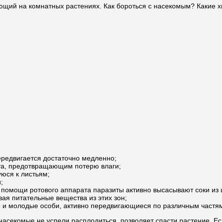
ающий на комнатных растениях. Как бороться с насекомым? Какие 
ередвигается достаточно медленно;
та, предотвращающим потерю влаги;
юся к листьям;
;
 помощи ротового аппарата паразиты активно высасывают соки из ц
ая питательные вещества из этих зон;
о и молодые особи, активно передвигающиеся по различным частям
секомые не успели расплодиться, позволяет спасти растение. Если