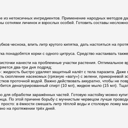
е из нетоксичных ингредиентов. Применение народных методов да
ены сотнями личинок и взрослых особей. Готовить составы несложн
бков чеснока, влить литр крутого кипятка, дать настояться на прот
ка понадобятся корки с одного цитруса. Средство настаивать так
сточки нанести на проблемные участки растения. Оптимальное вр
ряется два-три дня подряд;
 жидкость быстро удаляет защитный налёт с тела паразита. Даже 
ть скопление насекомых (грязную «вату») с зелени, прикорневой з
ков проточной водой. Важно действовать аккуратно, чтобы не пов
бится денатурированный спирт (10 мл), жидкое мыло (15 мл). Тщ
 для обработки заражённых частей. Готовую настойку можно купить 
лнца. По этой причине борьбу с мучнистым червецом лучше провод
 просто: в ёмкости смешать литр тёплой воды и столовую ложку м
вно на протяжении трёх дней.