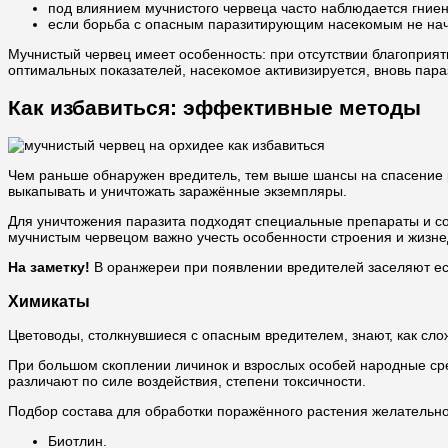
под влиянием мучнистого червеца часто наблюдается гниен
если борьба с опасным паразитирующим насекомым не нача
Мучнистый червец имеет особенность: при отсутствии благоприят
оптимальных показателей, насекомое активизируется, вновь параз
Как избавиться: эффективные методы
Чем раньше обнаружен вредитель, тем выше шансы на спасение р
выкапывать и уничтожать заражённые экземпляры.
Для уничтожения паразита подходят специальные препараты и со
мучнистым червецом важно учесть особенности строения и жизнед
На заметку!
В оранжереи при появлении вредителей заселяют ест
Химикаты
Цветоводы, столкнувшиеся с опасным вредителем, знают, как сло
При большом скоплении личинок и взрослых особей народные сре
различают по силе воздействия, степени токсичности.
Подбор состава для обработки поражённого растения желательн
Биотлин.