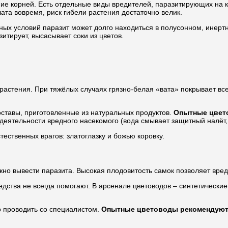
ие корней. Есть отдельные виды вредителей, паразитирующих на к
та вовремя, риск гибели растения достаточно велик.
ных условий паразит может долго находиться в полусонном, инерт
итирует, высасывает соки из цветов.
астения. При тяжёлых случаях грязно-белая «вата» покрывает все 
ставы, приготовленные из натуральных продуктов.
Опытные цвет
еятельности вредного насекомого (вода смывает защитный налёт, 
ественных врагов: златоглазку и божью коровку.
жно вывести паразита. Высокая плодовитость самок позволяет вре
дства не всегда помогают. В арсенале цветоводов – синтетически
о проводить со специалистом.
Опытные цветоводы рекомендуют