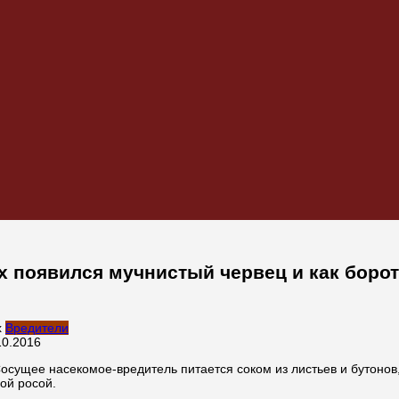
ях появился мучнистый червец и как боро
Вредители
10.2016
осущее насекомое-вредитель питается соком из листьев и бутонов,
ой росой.