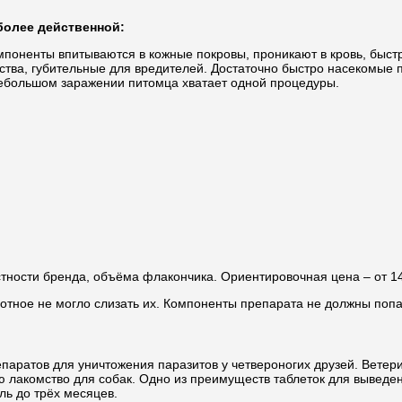
более действенной:
поненты впитываются в кожные покровы, проникают в кровь, быстр
ства, губительные для вредителей. Достаточно быстро насекомые 
небольшом заражении питомца хватает одной процедуры.
стности бренда, объёма флакончика. Ориентировочная цена – от 14
вотное не могло слизать их. Компоненты препарата не должны попа
ратов для уничтожения паразитов у четвероногих друзей. Ветери
акомство для собак. Одно из преимуществ таблеток для выведен
ль до трёх месяцев.