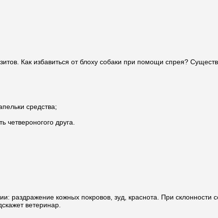
итов. Как избавиться от блоху собаки при помощи спрея? Сущест
апельки средства;
ь четвероногого друга.
и: раздражение кожных покровов, зуд, краснота. При склонности 
дскажет ветеринар.