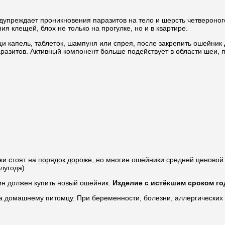
упреждает проникновения паразитов на тело и шерсть четвероно
 клещей, блох не только на прогулке, но и в квартире.
капель, таблеток, шампуня или спрея, после закрепить ошейник д
аразитов. Активный компонент больше подействует в области шеи,
ки стоят на порядок дороже, но многие ошейники средней ценовой
лугода).
яин должен купить новый ошейник.
Изделие с истёкшим сроком го
а домашнему питомцу. При беременности, болезни, аллергических 