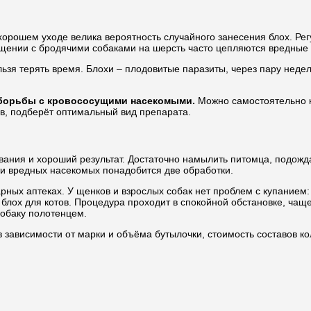
орошем уходе велика вероятность случайного занесения блох. Ре
 общении с бродячими собаками на шерсть часто цепляются вредные
ьзя терять время. Блохи – плодовитые паразиты, через пару недел
п борьбы с кровососущими насекомыми.
Можно самостоятельно к
в, подберёт оптимальный вид препарата.
вания и хороший результат. Достаточно намылить питомца, подож
и вредных насекомых понадобится две обработки.
рных аптеках. У щенков и взрослых собак нет проблем с купанием: 
т блох для котов. Процедура проходит в спокойной обстановке, чащ
собаку полотенцем.
зависимости от марки и объёма бутылочки, стоимость составов кол