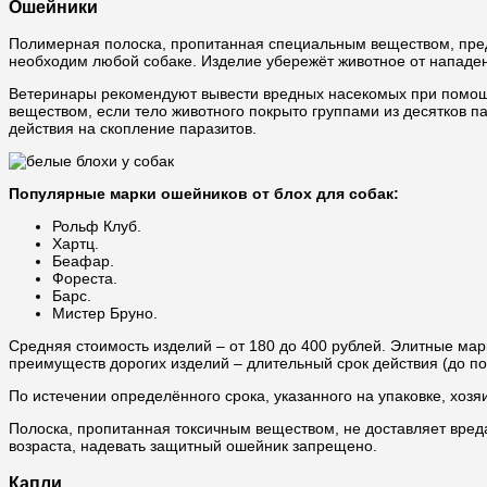
Ошейники
Полимерная полоска, пропитанная специальным веществом, пред
необходим любой собаке. Изделие убережёт животное от нападения
Ветеринары рекомендуют вывести вредных насекомых при помощи 
веществом, если тело животного покрыто группами из десятков п
действия на скопление паразитов.
Популярные марки ошейников от блох для собак:
Рольф Клуб.
Хартц.
Беафар.
Фореста.
Барс.
Мистер Бруно.
Средняя стоимость изделий – от 180 до 400 рублей. Элитные мар
преимуществ дорогих изделий – длительный срок действия (до по
По истечении определённого срока, указанного на упаковке, хоз
Полоска, пропитанная токсичным веществом, не доставляет вред
возраста, надевать защитный ошейник запрещено.
Капли