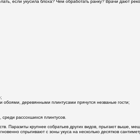
лать, если укусила блоха? Чем обработать ранку? Врачи дают рек
;
ми обоями, деревянными плинтусами прячутся незваные гости;
, среди рассохшихся плинтусов.
тв. Паразиты крупнее собратьев других видов, прыгают выше, меш
новенно спрыгивают с зоны укуса на несколько десятков сантиметр