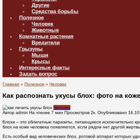
Другие
Средства борьбы
Полезное
Человек
Животные
Комнатные растения
Вредители
Грызуны
Мыши
Крысы
Интересные факты
Задать вопрос
Главная
»
Полезное
»
Человек
Как распознать укусы блох: фото на ко
Человек
Автор
admin
На чтение
7 мин
Просмотров
2к.
Опубликовано
16.10
Блохи – это облигатные паразиты, питающиеся исключительно кр
блох на коже человека появляются, если рядом нет другой жертвы
Есть особый вид человеческих блох, ротовой аппарат которых у