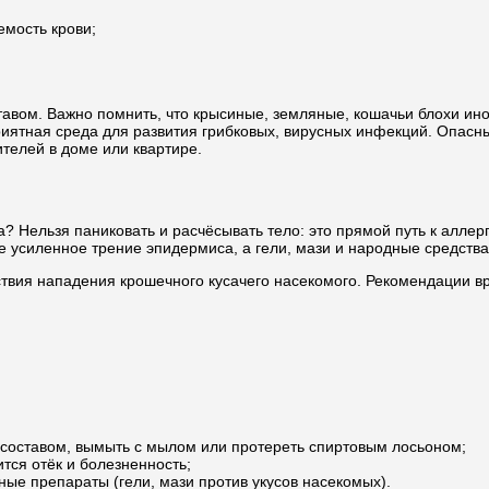
мость крови;
авом. Важно помнить, что крысиные, земляные, кошачьи блохи ино
иятная среда для развития грибковых, вирусных инфекций. Опасны
телей в доме или квартире.
оха? Нельзя паниковать и расчёсывать тело: это прямой путь к ал
 усиленное трение эпидермиса, а гели, мази и народные средства
ствия нападения крошечного кусачего насекомого. Рекомендации в
составом, вымыть с мылом или протереть спиртовым лосьоном;
тся отёк и болезненность;
ные препараты (гели, мази против укусов насекомых).