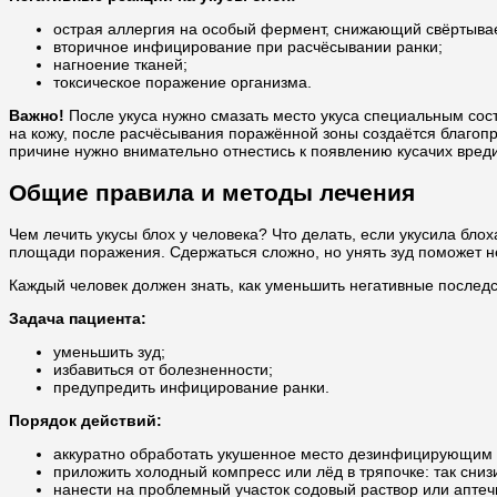
острая аллергия на особый фермент, снижающий свёртывае
вторичное инфицирование при расчёсывании ранки;
нагноение тканей;
токсическое поражение организма.
Важно!
После укуса нужно смазать место укуса специальным сост
на кожу, после расчёсывания поражённой зоны создаётся благопр
причине нужно внимательно отнестись к появлению кусачих вреди
Общие правила и методы лечения
Чем лечить укусы блох у человека? Что делать, если укусила бл
площади поражения. Сдержаться сложно, но унять зуд поможет не
Каждый человек должен знать, как уменьшить негативные послед
Задача пациента:
уменьшить зуд;
избавиться от болезненности;
предупредить инфицирование ранки.
Порядок действий:
аккуратно обработать укушенное место дезинфицирующим 
приложить холодный компресс или лёд в тряпочке: так снизи
нанести на проблемный участок содовый раствор или аптеч