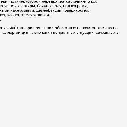
реди частичек которой нередко таятся личинки блох;
х частях квартиры, ближе к полу, под коврами;
ичными насекомыми, дезинфекции поверхностей;
х, клопов к телу человека;
в.
произойдёт, но при появлении облигатных паразитов хозяева не
т аллергии для исключения неприятных ситуаций, связанных с