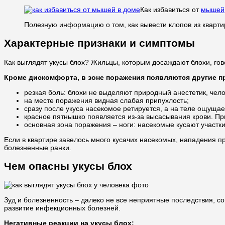
Как избавиться от
мышей
Полезную информацию о том, как вывести клопов из кварт
Характерные признаки и симптомы
Как выглядят укусы блох? Жильцы, которым досаждают блохи, го
Кроме дискомфорта, в зоне поражения появляются другие п
резкая боль: блохи не выделяют природный анестетик, челов
на месте поражения видная слабая припухлость;
сразу после укуса насекомое ретируется, а на теле ощущае
красное пятнышко появляется из-за высасывания крови. П
основная зона поражения – ноги: насекомые кусают участки,
Если в квартире завелось много кусачих насекомых, нападения п
болезненные ранки.
Чем опасны укусы блох
Зуд и болезненность – далеко не все неприятные последствия,
развитие инфекционных болезней.
Негативные реакции на укусы блох: