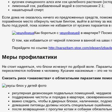
кусочек очищенного алоэ или сок целебного растения (осто
лимонный сок, разбавленный водой в соотношении 2:1;
нашатырный спирт.
Если дома не оказалось ничего из предложенных средств, поможе
поражённое место обернуть чистым бинтом, выйти в аптеку за м
было под рукой, пока хозяин не избавится от кусачих паразитов в 
Как бороться с
чешуйницей
в квартире? Посмо
О том, как избавиться от черной плесени в ванной на швах
Перейдите по ссылке
http://parazitam-stop.com/plesen/izbav
Меры профилактики
Не стоит надеяться, что блохи исчезнут по доброй воле. Паразиты
переселяются поближе к человеку. Кусачие насекомые – это не
Снизить риск «знакомства» с облигатными паразитами помо
регулярная дезинсекция подвальных помещений, чердаков
поддержание чистоты и порядка в квартире, своевременно
важно следить, чтобы в дверных блоках, наличниках, подо
домашние питомцы должны носить специальные ошейники,
после возвращения с прогулки котам и собакам обязательно