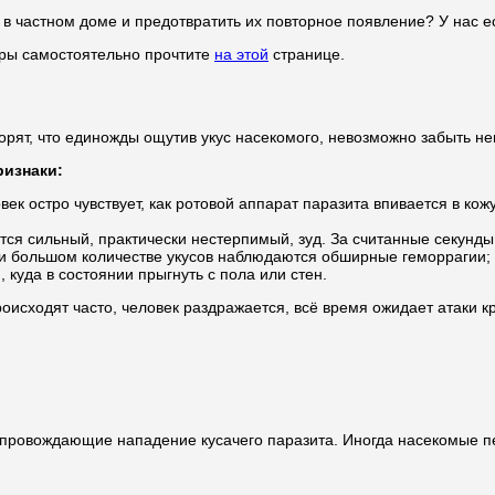
в частном доме и предотвратить их повторное появление? У нас ес
иры самостоятельно прочтите
на этой
странице.
ворят, что единожды ощутив укус насекомого, невозможно забыть 
ризнаки:
ек остро чувствует, как ротовой аппарат паразита впивается в кожу
тся сильный, практически нестерпимый, зуд. За считанные секунд
ри большом количестве укусов наблюдаются обширные геморрагии;
 куда в состоянии прыгнуть с пола или стен.
роисходят часто, человек раздражается, всё время ожидает атаки
 сопровождающие нападение кусачего паразита. Иногда насекомые