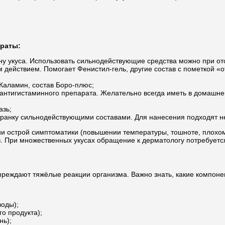
араты:
ну укуса. Использовать сильнодействующие средства можно при отс
действием. Помогает Фенистил-гель, другие состав с пометкой «от
Каламин, состав Боро-плюс;
 антигистаминного препарата. Желательно всегда иметь в домашн
азь;
ь ранку сильнодействующими составами. Для нанесения подходят н
ии острой симптоматики (повышении температуры, тошноте, плохом 
. При множественных укусах обращение к дерматологу потребуется
еждают тяжёлые реакции организма. Важно знать, какие компонен
воды);
о продукта);
нь);