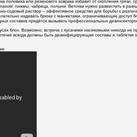
ка половика или резинового коврика избавит от скопления грязи, с
апахом: пижмы, чабреца, полыни. Веточки нужно разместить в разны
льно-содовый раствор – эффективное средство для борьбы с разл
елательно надевать брюки с манжетами, ограничивающие доступ бло
дных составов придётся вызывать профессиональных дезинсекторо
укусах блох. Возможно, встреча с кусачими насекомыми никогда не 
птечке всегда должны быть дезинфицирующие составы и таблетки о
ке: