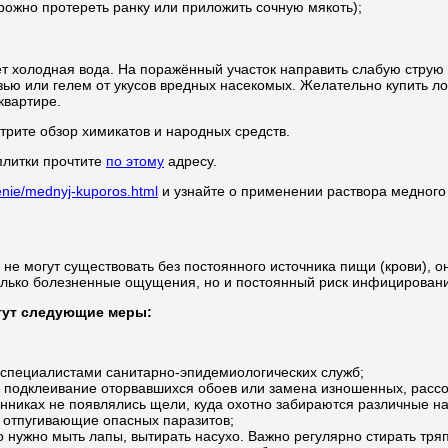
рожно протереть ранку или приложить сочную мякоть);
т холодная вода. На поражённый участок направить слабую струю в
азью или гелем от укусов вредных насекомых. Желательно купить 
квартире.
трите обзор химикатов и народных средств.
 плитки прочтите
по этому
адресу.
lenie/mednyj-kuporos.html
и узнайте о применении раствора медного 
 не могут существовать без постоянного источника пищи (крови), о
 только болезненные ощущения, но и постоянный риск инфицирова
гут следующие меры:
 специалистами санитарно-эпидемиологических служб;
е подклеивание оторвавшихся обоев или замена изношенных, рассо
конниках не появлялись щели, куда охотно забираются различные н
 отпугивающие опасных паразитов;
 нужно мыть лапы, вытирать насухо. Важно регулярно стирать тряп