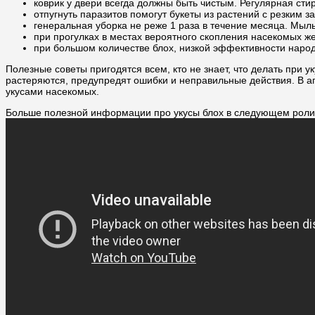
коврик у двери всегда должны быть чистым. Регулярная стир
отпугнуть паразитов помогут букеты из растений с резким з
генеральная уборка не реже 1 раза в течение месяца. Мы
при прогулках в местах вероятного скопления насекомых ж
при большом количестве блох, низкой эффективности наро
Полезные советы пригодятся всем, кто не знает, что делать при 
растеряются, предупредят ошибки и неправильные действия. В а
укусами насекомых.
Больше полезной информации про укусы блох в следующем роли