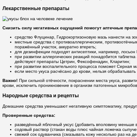
Лекарственные препараты
Снизить силу негативных ощущений помогут аптечные преп
средство Флуцинар, Гидрокортизоновую мазь нанести на зо
местные средства с противоаллергическим, противоотёчным 
поражённый участок, аккуратно втереть;
для дезинфекции подходят антисептики, например, лосьон 
при развитии аллергических реакций понадобится таблетка
действуют препараты Цетрин, Фексофенадин, Кларитин;
при развитии воспалительного процесса поможет Серная м
если место укуса расчёсано до крови, нельзя обрабатыват
Важно!
При сильной отёчности, покраснении места укуса, развит
крови, исключить проникновение в организм патогенных микробов
Народные средства и рецепты
Домашние средства уменьшают негативную симптоматику, предупр
Проверенные средства:
разведённый яблочный уксус (добавить вполовину меньше 
содовый раствор (стакан воды плюс чайная ложечка сыпучег
свежий сок одуванчика (смазывать кожу несколько раз на де