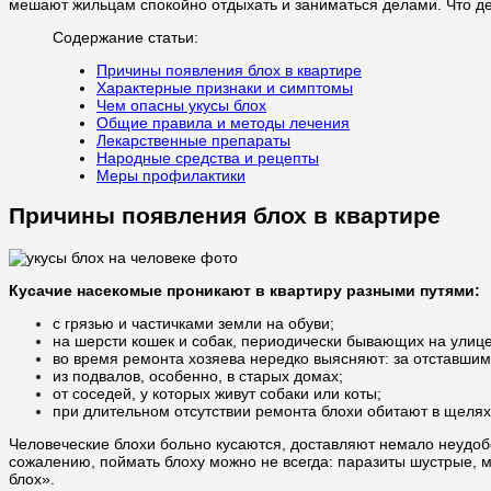
мешают жильцам спокойно отдыхать и заниматься делами. Что де
Содержание статьи:
Причины появления блох в квартире
Характерные признаки и симптомы
Чем опасны укусы блох
Общие правила и методы лечения
Лекарственные препараты
Народные средства и рецепты
Меры профилактики
Причины появления блох в квартире
Кусачие насекомые проникают в квартиру разными путями:
с грязью и частичками земли на обуви;
на шерсти кошек и собак, периодически бывающих на улице
во время ремонта хозяева нередко выясняют: за отставши
из подвалов, особенно, в старых домах;
от соседей, у которых живут собаки или коты;
при длительном отсутствии ремонта блохи обитают в щелях
Человеческие блохи больно кусаются, доставляют немало неудобс
сожалению, поймать блоху можно не всегда: паразиты шустрые, мг
блох».