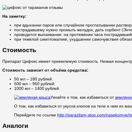
На заметку:
при вдыхании паров или случайном проглатывании раствор
пострадавшему нужно промыть желудок, дать сорбент (Энте
проводится выпаивание: на протяжении часа пострадавший 
при тяжёлой симптоматике, ухудшении самочувствия обязате
Стоимость
Препарат Цифокс имеет приемлемую стоимость. Низкая концентра
Стоимость зависит от объёма средства:
50 мл – 180 рублей.
500 мл – 950 рублей.
1000 мл – 1400 рублей.
Узнайте о том, как избавиться от
земляно
О том, как избавиться от укусов клопов на теле и чем их ма
Перейдите по ссылке
http://parazitam-stop.com/nasekomye/mu
Аналоги