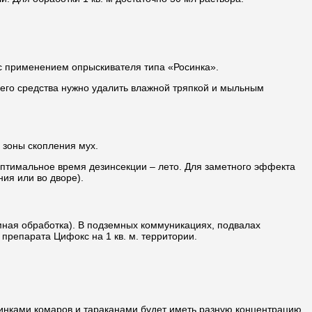
 с применением опрыскивателя типа «Росинка».
его средства нужно удалить влажной тряпкой и мыльным
 зоны скопления мух.
Оптимальное время дезинсекции – лето. Для заметного эффекта
ия или во дворе).
ная обработка). В подземных коммуникациях, подвалах
препарата Цифокс на 1 кв. м. территории.
чинками комаров и тараканами будет иметь разную концентрацию.