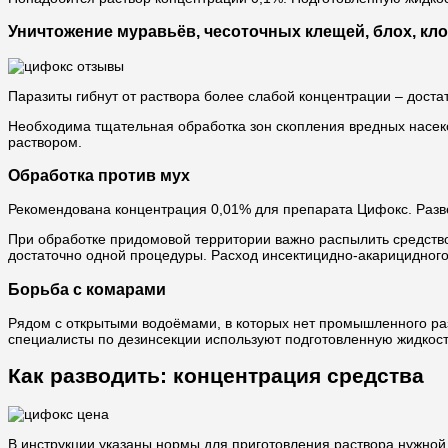
Уничтожение муравьёв, чесоточных клещей, блох, кл
Паразиты гибнут от раствора более слабой концентрации – дост
Необходима тщательная обработка зон скопления вредных насеко
раствором.
Обработка против мух
Рекомендована концентрация 0,01% для препарата Цифокс. Разве
При обработке придомовой территории важно распылить средство
достаточно одной процедуры. Расход инсектицидно-акарицидного 
Борьба с комарами
Рядом с открытыми водоёмами, в которых нет промышленного ра
специалисты по дезинсекции используют подготовленную жидкость
Как разводить: концентрация средства
В инструкции указаны нормы для приготовления раствора нужной 