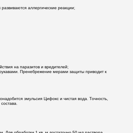
 развиваются аллергические реакции;
йствия на паразитов и вредителей;
 рукавами. Пренебрежение мерами защиты приводит к
онадобится эмульсия Цифокс и чистая вода. Точность,
 состава.
 Для обработки 1 кв. м достаточно 50 мл раствора.