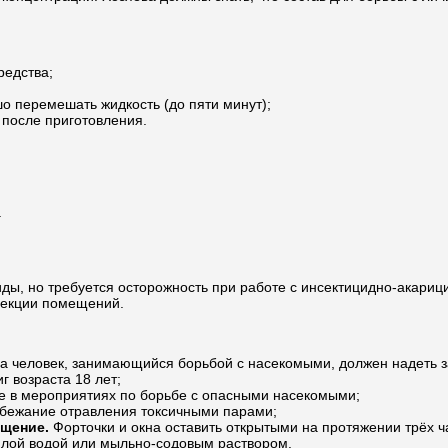
редства;
о перемешать жидкость (до пяти минут);
 после приготовления.
.
иды, но требуется осторожность при работе с инсектицидно-акари
секции помещений.
ра человек, занимающийся борьбой с насекомыми, должен надеть 
г возраста 18 лет;
 в мероприятиях по борьбе с опасными насекомыми;
избежание отравления токсичными парами;
ещение.
Форточки и окна оставить открытыми на протяжении трёх ч
ёплой водой или мыльно-содовым раствором.