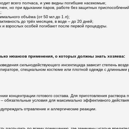
одит всего полчаса, и уже видны погибшие насекомые;
чен, но при вдыхании паров, работе без защитных приспособлений
;
мального объёма (от 50 мл до 1 л);
ктивность до трёх месяцев, в воде – до 20 дней;
к и взрослых особей погибают после первой процедуры.
лько нюансов применения, о которых должны знать хозяева:
азведения сильнодействующего инсектицида зависит степень возде
еспираторе, специальном костюме или плотной одежде с длинными
ии концентрации готового состава. Для приготовления раствора п
и – обязательные условия для максимально эффективного действия
дупреждать отравление и аллергические реакции.
ь распылить по всему помещению, где замечены усатые вредители.