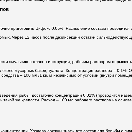
опов
аточно приготовить Цифокс 0,05%. Распыление состава проводится
мых. Через 12 часов после дезинсекции остатки сильнодействующ
сти эмульсию согласно инструкции, рабочим раствором опрыскать
 около мусорных баков, туалета. Концентрация раствора – 0,1%. 
средства – 100 мл /1 кв. м независимо от условий (внутри помещен
зведения рыбы, достаточно концентрации 0,01% (проводится назем
 такой же крепости. Расход – 100 мл рабочего раствора на основе 
концентрации. Хозяева должны знать, что состав для борьбы с ли