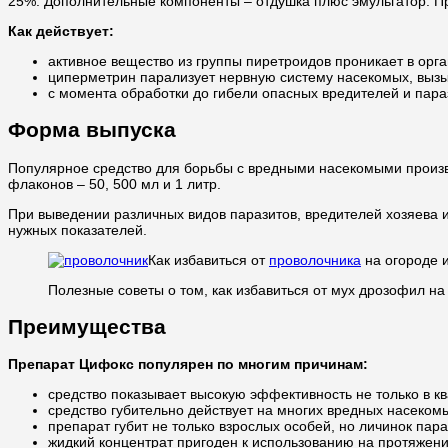
25%. Дополнительные компоненты – отдушка плюс эмульгатор. Пр
Как действует:
активное вещество из группы пиретроидов проникает в орга
циперметрин парализует нервную систему насекомых, вызыв
с момента обработки до гибели опасных вредителей и пара
Форма выпуска
Популярное средство для борьбы с вредными насекомыми произ
флаконов – 50, 500 мл и 1 литр.
При выведении различных видов паразитов, вредителей хозяева 
нужных показателей.
Как избавиться от
проволочника
на огороде и
Полезные советы о том, как избавиться от мух дрозофил на
Преимущества
Препарат Цифокс популярен по многим причинам:
средство показывает высокую эффективность не только в кв
средство губительно действует на многих вредных насеком
препарат губит не только взрослых особей, но личинок пара
жидкий концентрат пригоден к использованию на протяжени