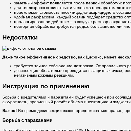
заметный эффект появляется после первой обработки: прох
для теплокровных животных и человека препарат малотокси
приемлемая стоимость инсектицидно-акарицидного состава
удобная расфасовка: каждый хозяин подберёт средство опти
пролонгированное действие – в воздухе раствор сохраняет а
повторная обработка требуется редко: большинство личино
Недостатки
Даже такое эффективное средство, как Цифокс, имеет неско
требуется точное соблюдение дозировки. От правильного р
дезинсекция обязательно проводится в защитных очках, р
негативным кожным реакциям.
Инструкция по применению
Борьба с вредителями и паразитами будет успешной при соблюден
аккуратность, правильный расчёт объёма инсектицида и жидкост
Важно!
Во время дезинсекции важно придерживаться правил, пре
Борьба с тараканами
Понадобится раствор концентрации 0,1%. Подготовленную жидкост