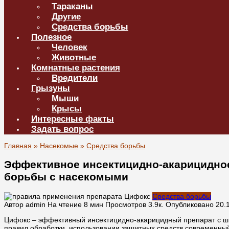
Тараканы
Другие
Средства борьбы
Полезное
Человек
Животные
Комнатные растения
Вредители
Грызуны
Мыши
Крысы
Интересные факты
Задать вопрос
Главная
»
Насекомые
»
Средства борьбы
Эффективное инсектицидно-акарицидное 
борьбы с насекомыми
Средства борьбы
Автор
admin
На чтение
8 мин
Просмотров
3.9к.
Опубликовано
20.
Цифокс – эффективный инсектицидно-акарицидный препарат с ш
правил обработки, использовании защитных средств современны