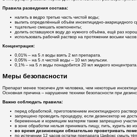
Правила разведения состава:
налить в ведро третью часть чистой воды;
вылить определённый объём инсектицидно-акарицидного с
тщательно смешать компоненты;
долить оставшуюся воду до нужного объёма, ещё раз хорош
использовать рабочий раствор на протяжении восьми часов
Концентрация:
0,01% – на 5 л воды взять 2 мл препарата.
0,05% – на 5 л чистой воды – 10 мл эмульсии.
0,1% – на 5 л воды понадобится 20 мл жидкого концентрата
Меры безопасности
Препарат менее токсичен для человека, чем некоторые инсектиц
Основная причина – нарушение техники безопасности при дезин
Важно соблюдать правила:
перед обработкой, приготовлением инсектицидного раство
запрещено проводить процедуру, если дезинсектор не дости
беременные и кормящим матерям также запрещено участие
в зоне обработки нельзя принимать пищу, пить, курить во 
во время дезинсекции обязательно проветривать пом
по истечении 12 часов остатки препарата Цифокс смыть т