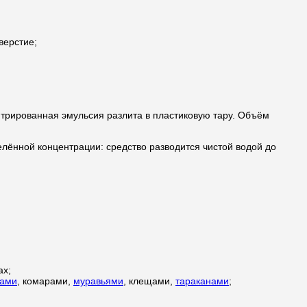
верстие;
рированная эмульсия разлита в пластиковую тару. Объём
лённой концентрации: средство разводится чистой водой до
ах;
хами
, комарами,
муравьями
, клещами,
тараканами
;