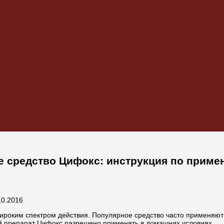
средство Цифокс: инструкция по примен
10.2016
ироким спектром действия. Популярное средство часто применяю
й препарат Цифокс разрешено применять в домашних условиях.