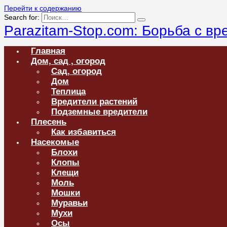
Перейти к содержанию
Search for:
Parazitam-Stop.com: Борьба с в
Главная
Дом, сад , огород
Сад, огород
Дом
Теплица
Вредители растений
Подземные вредители
Плесень
Как избавиться
Насекомые
Блохи
Клопы
Клещи
Моль
Мошки
Муравьи
Мухи
Осы