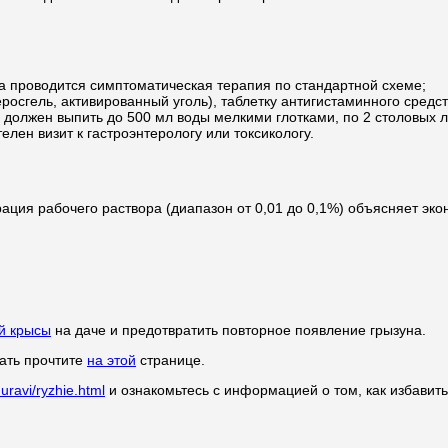
а проводится симптоматическая терапия по стандартной схеме;
росгель, активированный уголь), таблетку антигистаминного средс
должен выпить до 500 мл воды мелкими глотками, по 2 столовых л
лен визит к гастроэнтерологу или токсикологу.
ция рабочего раствора (диапазон от 0,01 до 0,1%) объясняет эко
й крысы
на даче и предотвратить повторное появление грызуна.
зать прочтите
на этой
странице.
ravi/ryzhie.html
и ознакомьтесь с информацией о том, как избавить