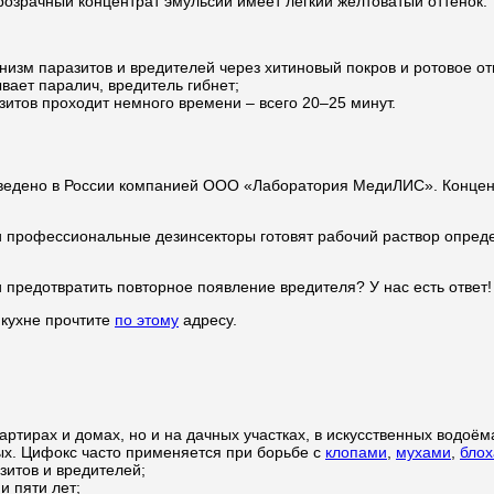
озрачный концентрат эмульсии имеет лёгкий желтоватый оттенок.
низм паразитов и вредителей через хитиновый покров и ротовое от
ает паралич, вредитель гибнет;
зитов проходит немного времени – всего 20–25 минут.
ведено в России компанией ООО «Лаборатория МедиЛИС». Концент
и профессиональные дезинсекторы готовят рабочий раствор опреде
 предотвратить повторное появление вредителя? У нас есть ответ!
 кухне прочтите
по этому
адресу.
артирах и домах, но и на дачных участках, в искусственных водоём
ых. Цифокс часто применяется при борьбе с
клопами
,
мухами
,
бло
зитов и вредителей;
и пяти лет;