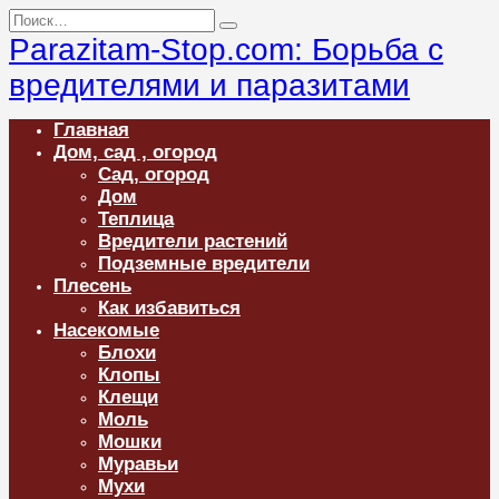
Перейти
Search
к
for:
Parazitam-Stop.com: Борьба с
содержанию
вредителями и паразитами
Главная
Дом, сад , огород
Сад, огород
Дом
Теплица
Вредители растений
Подземные вредители
Плесень
Как избавиться
Насекомые
Блохи
Клопы
Клещи
Моль
Мошки
Муравьи
Мухи