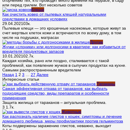
огорчению тех, кто проводит много времени на террасе, в саду
или перед грилем. Вот несколько советов
Клещи
Как очистить ковер от пылевых клещей натуральными
средствами в домашних условиях
29.04.2021
0
3к.
Пылевые клещи — это крошечные насекомые, которые живут за
счет мертвых клеток кожи и встречаются по всему дому, в том
числе на подушках, матрасах
Другие
Жучки «слоники» или долгоносики в квартире: как избавиться от
вредителя продуктовых запасов
10.01.2021
0
2.7к.
Каждая хозяйка, рано или поздно, сталкивается с такой
проблемой, как появление жучков в сыпучих продуктах на кухне.
Самыми распространенным вредителем
Навигация
Назад
1
2
3
…
27
Далее
по
Интересные статьи
записям
Тараканы
Самая эффективная отрава от тараканов: как выбрать
подходящее средство, виды препаратов и особенности
применения
Защита жилища от тараканов – актуальная проблема.
3
1.7к.
Животные
Как распознать наличие глистов у кошек: симптомы и лечение
домашнего любимца, меры профилактики против гельминтоза
Коты подвержены заражению глистов, неважно, выходит