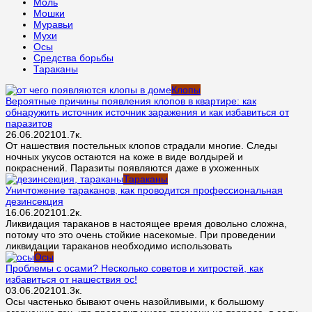
Моль
Мошки
Муравьи
Мухи
Осы
Средства борьбы
Тараканы
Клопы
Вероятные причины появления клопов в квартире: как
обнаружить источник источник заражения и как избавиться от
паразитов
26.06.2021
0
1.7к.
От нашествия постельных клопов страдали многие. Следы
ночных укусов остаются на коже в виде волдырей и
покраснений. Паразиты появляются даже в ухоженных
Тараканы
Уничтожение тараканов, как проводится профессиональная
дезинсекция
16.06.2021
0
1.2к.
Ликвидация тараканов в настоящее время довольно сложна,
потому что это очень стойкие насекомые. При проведении
ликвидации тараканов необходимо использовать
Осы
Проблемы с осами? Несколько советов и хитростей, как
избавиться от нашествия ос!
03.06.2021
0
1.3к.
Осы частенько бывают очень назойливыми, к большому